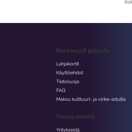
Kok
Rockway.fi palvelu
Lahjakortit
Käyttöehdot
Tietosuoja
FAQ
Maksu kulttuuri- ja virike-eduilla
Tietoa meistä
Yrityksestä