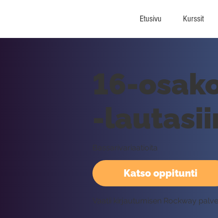
Etusivu
Kurssit
16-osako
-lautasii
Bassarivariaatioita
Katso oppitunti
Vaatii kirjautumisen Rockway palv