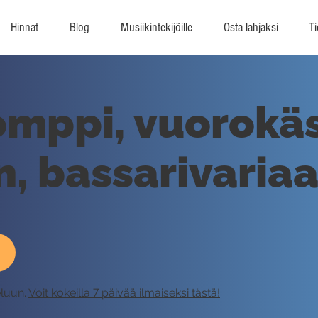
Hinnat
Blog
Musiikintekijöille
Osta lahjaksi
Ti
mppi, vuorokäs
n, bassarivariaa
eluun.
Voit kokeilla 7 päivää ilmaiseksi tästä!