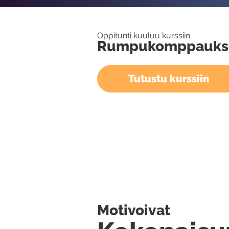
Oppitunti kuuluu kurssiin
Rumpukomppaukse
Tutustu kurssiin
Motivoivat