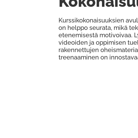
Kokonaisu
Kurssikokonaisuuksien avul
on helppo seurata, mikä te
etenemisestä motivoivaa. 
videoiden ja oppimisen tue
rakennettujen oheismateria
treenaaminen on innostava