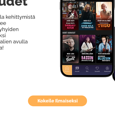
udet
la kehittymistä
kee
Lyhyiden
ksi
alien avulla
a!
Kokeile Ilmaiseksi