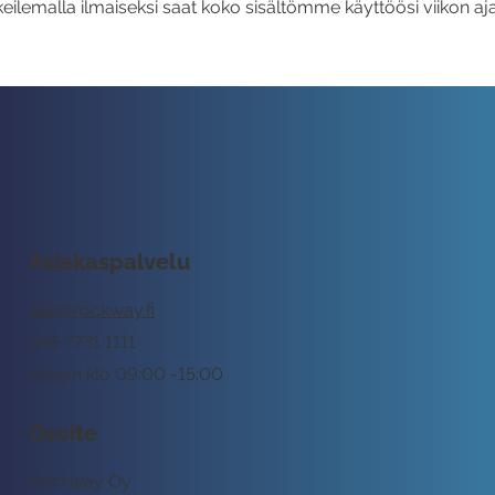
eilemalla ilmaiseksi saat koko sisältömme käyttöösi viikon aja
Asiakaspalvelu
tuki@rockway.fi
045 7731 1111
Arkisin klo 09:00 -15:00
Osoite
Rockway Oy