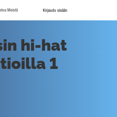
etoa Meistä
Kirjaudu sisään
in hi-hat
tioilla 1