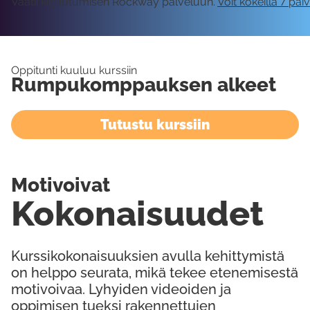
Vaatii kirjautumisen Rockway palveluun.
Voit kokeilla 7 päi
Oppitunti kuuluu kurssiin
Rumpukomppauksen alkeet
Tutustu kurssiin
Motivoivat
Kokonaisuudet
Kurssikokonaisuuksien avulla kehittymistä
on helppo seurata, mikä tekee etenemisestä
motivoivaa. Lyhyiden videoiden ja
oppimisen tueksi rakennettujen