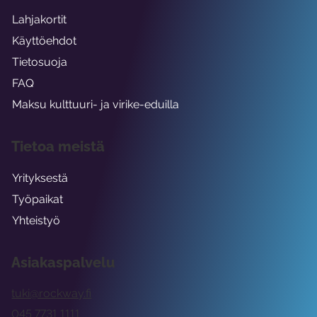
Lahjakortit
Käyttöehdot
Tietosuoja
FAQ
Maksu kulttuuri- ja virike-eduilla
Tietoa meistä
Yrityksestä
Työpaikat
Yhteistyö
Asiakaspalvelu
tuki@rockway.fi
045 7731 1111