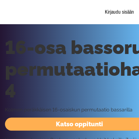
Kirjaudu sisään
16-osa basso
permutaatioha
4
Kolmen peräkkäisen 16-osaiskun permutaatio bassarilla
Katso oppitunti