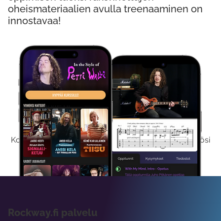
oheismateriaalien avulla treenaaminen on
innostavaa!
Kokeile Ilmaiseksi
Kokeilemalla ilmaiseksi saat koko sisältömme käyttöösi
viikon ajaksi.
Rockway.fi palvelu