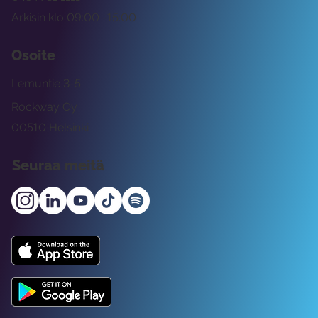
Arkisin klo 09:00 -15:00
Osoite
Lemuntie 3-5
Rockway Oy
00510 Helsinki
Seuraa meitä