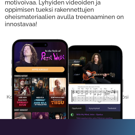
motivoivaa. Lyhyiden videoiden ja
oppimisen tueksi rakennettujen
oheismateriaalien avulla treenaaminen on
innostavaa!
Kokeile Ilmaiseksi
Kokeilemalla ilmaiseksi saat koko sisältömme käyttöösi
viikon ajaksi.