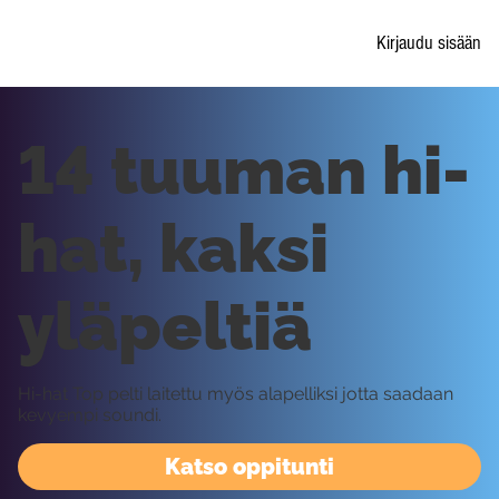
Kirjaudu sisään
14 tuuman hi-
hat, kaksi
yläpeltiä
Hi-hat Top pelti laitettu myös alapelliksi jotta saadaan
kevyempi soundi.
Katso oppitunti