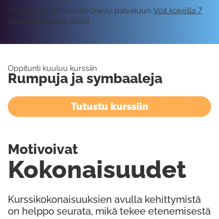
Vaatii kirjautumisen Rockway palveluun.
Voit kokeilla 7
päivää ilmaiseksi tästä!
Oppitunti kuuluu kurssiin
Rumpuja ja symbaaleja
Tutustu kurssiin
Motivoivat
Kokonaisuudet
Kurssikokonaisuuksien avulla kehittymistä
on helppo seurata, mikä tekee etenemisestä