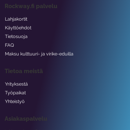
Rockway.fi palvelu
Lahjakortit
Käyttöehdot
Tietosuoja
FAQ
Maksu kulttuuri- ja virike-eduilla
Tietoa meistä
Yrityksestä
Työpaikat
Yhteistyö
Asiakaspalvelu