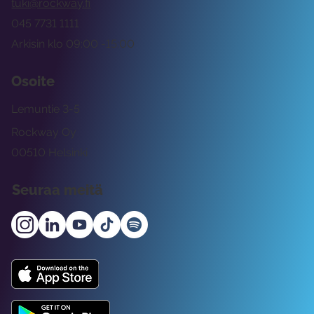
tuki@rockway.fi
045 7731 1111
Arkisin klo 09:00 -15:00
Osoite
Lemuntie 3-5
Rockway Oy
00510 Helsinki
Seuraa meitä