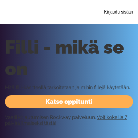
Kirjaudu sisään
Filli - mikä se
on
Mitä filli-käsitteellä tarkoitetaan ja mihin fillejä käytetään.
Katso oppitunti
Vaatii kirjautumisen Rockway palveluun.
Voit kokeilla 7
päivää ilmaiseksi tästä!