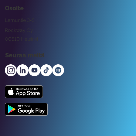
Osoite
Lemuntie 3-5
Rockway Oy
00510 Helsinki
Seuraa meitä