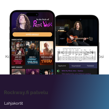
Kokeile Ilmaiseksi
Kokeilemalla ilmaiseksi saat koko sisältömme käyttöösi
viikon ajaksi.
Rockway.fi palvelu
Lahjakortit