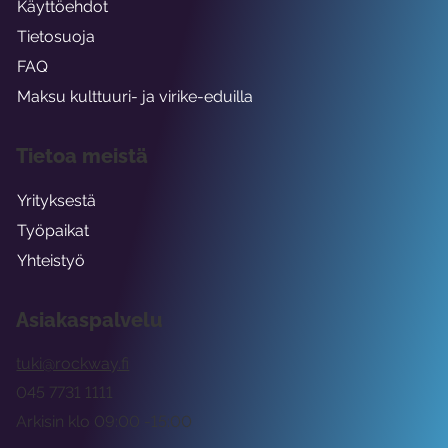
Käyttöehdot
Tietosuoja
FAQ
Maksu kulttuuri- ja virike-eduilla
Tietoa meistä
Yrityksestä
Työpaikat
Yhteistyö
Asiakaspalvelu
tuki@rockway.fi
045 7731 1111
Arkisin klo 09:00 -15:00