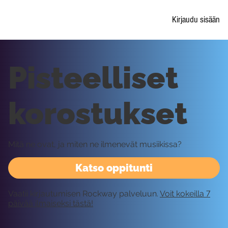
Kirjaudu sisään
Pisteelliset
korostukset
Mitä ne ovat, ja miten ne ilmenevät musiikissa?
Katso oppitunti
Vaatii kirjautumisen Rockway palveluun.
Voit kokeilla 7
päivää ilmaiseksi tästä!