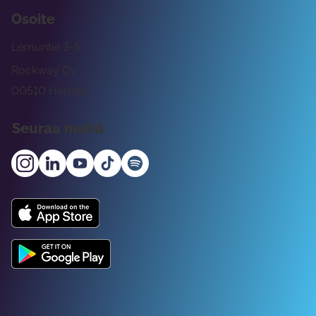
Osoite
Lemuntie 3-5
Rockway Oy
00510 Helsinki
Seuraa meitä