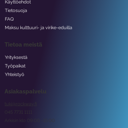
Käyttöehdot
Tietosuoja
FAQ
Maksu kulttuuri- ja virike-eduilla
Tietoa meistä
Yrityksestä
Työpaikat
Yhteistyö
Asiakaspalvelu
tuki@rockway.fi
045 7731 1111
Arkisin klo 09:00 -15:00