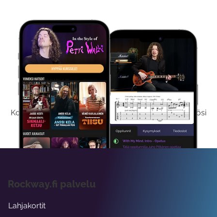
Kokeile Ilmaiseksi
Kokeilemalla ilmaiseksi saat koko sisältömme käyttöösi
viikon ajaksi.
Rockway.fi palvelu
Lahjakortit