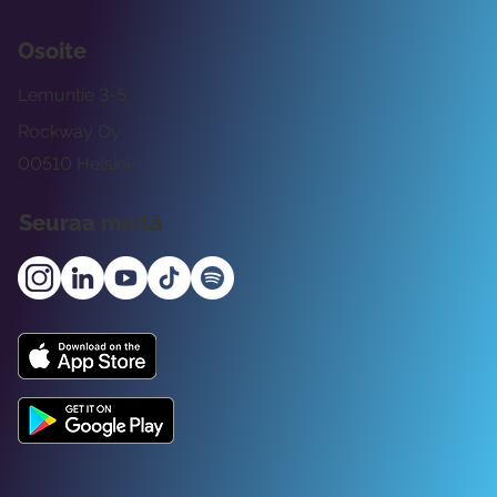
Osoite
Lemuntie 3-5
Rockway Oy
00510 Helsinki
Seuraa meitä