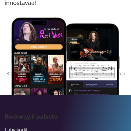
innostavaa!
Kokeile Ilmaiseksi
Kokeilemalla ilmaiseksi saat koko sisältömme käyttöösi
viikon ajaksi.
Rockway.fi palvelu
Lahjakortit