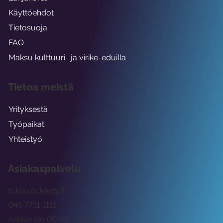
Käyttöehdot
Tietosuoja
FAQ
Maksu kulttuuri- ja virike-eduilla
Tietoa meistä
Yrityksestä
Työpaikat
Yhteistyö
Asiakaspalvelu
tuki@rockway.fi
045 7731 1111
Arkisin klo 09:00 -15:00