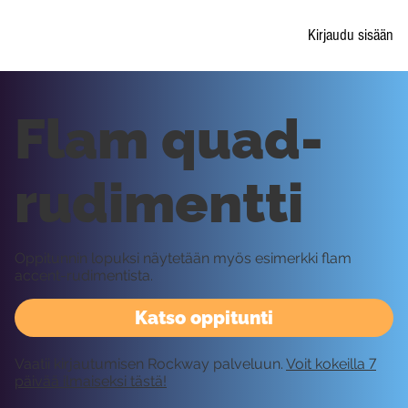
Kirjaudu sisään
Flam quad-
rudimentti
Oppitunnin lopuksi näytetään myös esimerkki flam
accent-rudimentista.
Katso oppitunti
Vaatii kirjautumisen Rockway palveluun.
Voit kokeilla 7
päivää ilmaiseksi tästä!