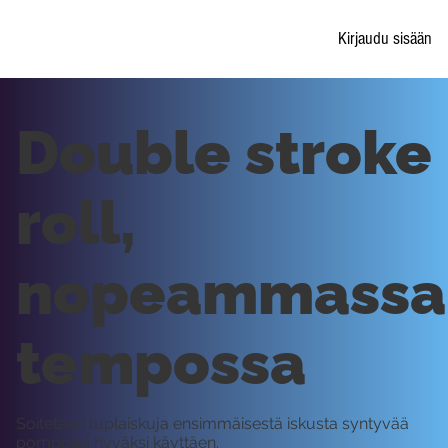
Kirjaudu sisään
Double stroke
roll,
nopeammassa
tempossa
Soitetaan tuplaiskuja ensimmäisestä iskusta syntyvää
pomppua hyväksi käyttäen.