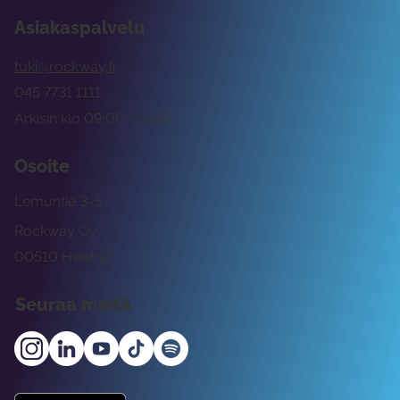
Asiakaspalvelu
tuki@rockway.fi
045 7731 1111
Arkisin klo 09:00 -15:00
Osoite
Lemuntie 3-5
Rockway Oy
00510 Helsinki
Seuraa meitä