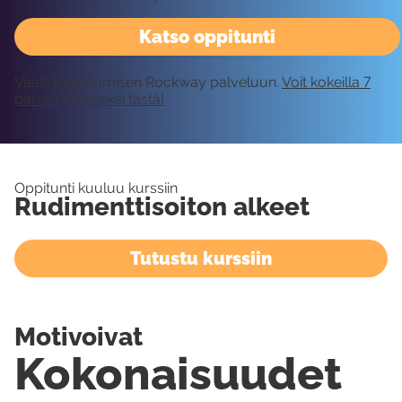
Katso oppitunti
Vaatii kirjautumisen Rockway palveluun.
Voit kokeilla 7
päivää ilmaiseksi tästä!
Oppitunti kuuluu kurssiin
Rudimenttisoiton alkeet
Tutustu kurssiin
Motivoivat
Kokonaisuudet