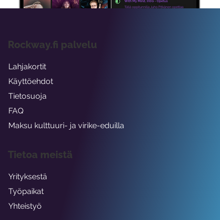
Rockway.fi palvelu
Lahjakortit
Käyttöehdot
Tietosuoja
FAQ
Maksu kulttuuri- ja virike-eduilla
Tietoa meistä
Yrityksestä
Työpaikat
Yhteistyö