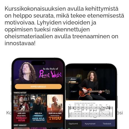
Kurssikokonaisuuksien avulla kehittymistä
on helppo seurata, mikä tekee etenemisestä
motivoivaa. Lyhyiden videoiden ja
oppimisen tueksi rakennettujen
oheismateriaalien avulla treenaaminen on
innostavaa!
Kokeile Ilmaiseksi
Kokeilemalla ilmaiseksi saat koko sisältömme käyttöösi
viikon ajaksi.