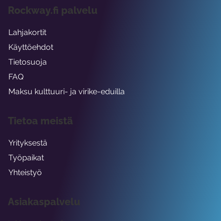
Rockway.fi palvelu
Lahjakortit
Käyttöehdot
Tietosuoja
FAQ
Maksu kulttuuri- ja virike-eduilla
Tietoa meistä
Yrityksestä
Työpaikat
Yhteistyö
Asiakaspalvelu