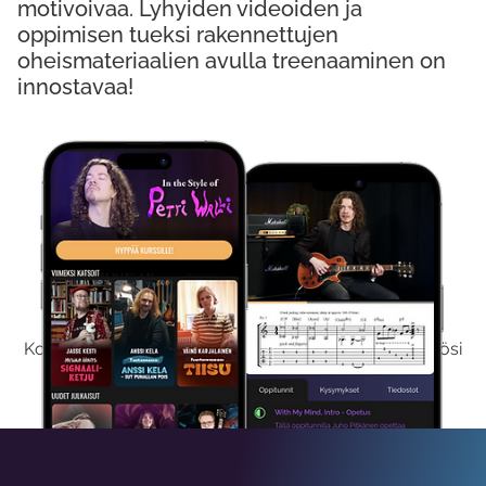
motivoivaa. Lyhyiden videoiden ja
oppimisen tueksi rakennettujen
oheismateriaalien avulla treenaaminen on
innostavaa!
Kokeile Ilmaiseksi
Kokeilemalla ilmaiseksi saat koko sisältömme käyttöösi
viikon ajaksi.