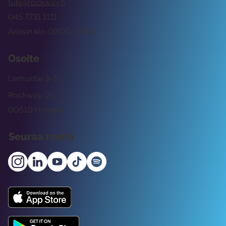
tuki@rockway.fi
045 7731 1111
Arkisin klo 09:00 -15:00
Osoite
Lemuntie 3-5
Rockway Oy
00510 Helsinki
Seuraa meitä