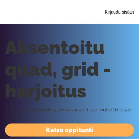
Kirjaudu sisään
Aksentoitu
quad, grid -
harjoitus
Aksentin siirtoharjoitus, jossa aksentti permutoi 16-osan
verran.
Katso oppitunti