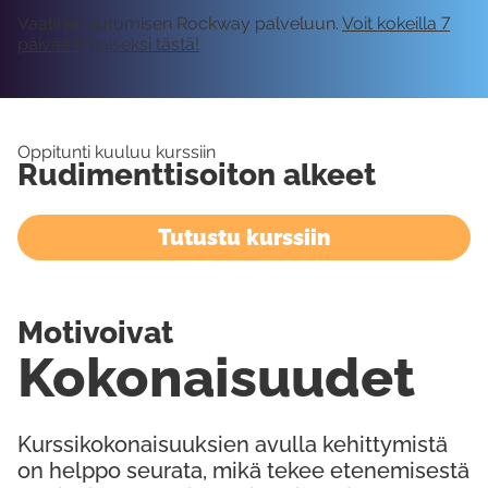
Vaatii kirjautumisen Rockway palveluun.
Voit kokeilla 7
päivää ilmaiseksi tästä!
Oppitunti kuuluu kurssiin
Rudimenttisoiton alkeet
Tutustu kurssiin
Motivoivat
Kokonaisuudet
Kurssikokonaisuuksien avulla kehittymistä
on helppo seurata, mikä tekee etenemisestä