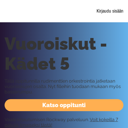
Kirjaudu sisään
Vuoroiskut -
Kädet 5
Tällä oppitunnilla rudimenttien orkestrointia jatketaan
vuoroiskujen osalta. Nyt filleihin tuodaan mukaan myös
bassorumpu.
Katso oppitunti
Vaatii kirjautumisen Rockway palveluun.
Voit kokeilla 7
päivää ilmaiseksi tästä!