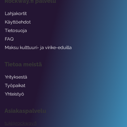
Rockway.fi palvelu
Lahjakortit
Käyttöehdot
Tietosuoja
FAQ
Maksu kulttuuri- ja virike-eduilla
Tietoa meistä
Yrityksestä
Työpaikat
Yhteistyö
Asiakaspalvelu
tuki@rockway.fi