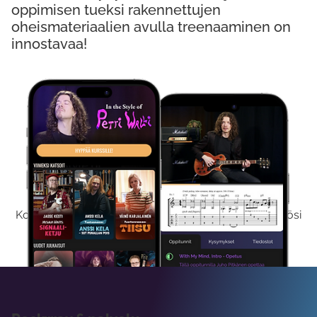
oppimisen tueksi rakennettujen
oheismateriaalien avulla treenaaminen on
innostavaa!
Kokeile Ilmaiseksi
Kokeilemalla ilmaiseksi saat koko sisältömme käyttöösi
viikon ajaksi.