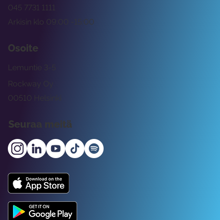
045 7731 1111
Arkisin klo 09:00 -15:00
Osoite
Lemuntie 3-5
Rockway Oy
00510 Helsinki
Seuraa meitä