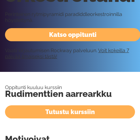
Perinteinen rytmipyramidi paradiddleorkestroinnilla
höystettynä.
Katso oppitunti
Vaatii kirjautumisen Rockway palveluun.
Voit kokeilla 7
päivää ilmaiseksi tästä!
Oppitunti kuuluu kurssiin
Rudimenttien aarrearkku
Tutustu kurssiin
Motivoivat