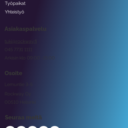
Työpaikat
Yhteistyö
Asiakaspalvelu
tuki@rockway.fi
045 7731 1111
Arkisin klo 09:00 -15:00
Osoite
Lemuntie 3-5
Rockway Oy
00510 Helsinki
Seuraa meitä