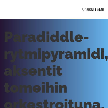
Kirjaudu sisään
Paradiddle-
rytmipyramidi
aksentit
tomeihin
orkestroituna.