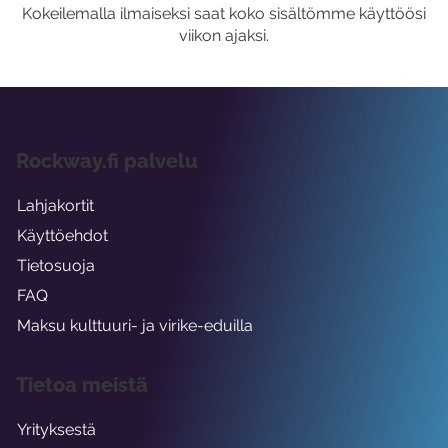
Kokeilemalla ilmaiseksi saat koko sisältömme käyttöösi
viikon ajaksi.
Rockway.fi palvelu
Lahjakortit
Käyttöehdot
Tietosuoja
FAQ
Maksu kulttuuri- ja virike-eduilla
Tietoa meistä
Yrityksestä