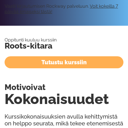
Vaatii kirjautumisen Rockway palveluun.
Voit kokeilla 7
päivää ilmaiseksi tästä!
Oppitunti kuuluu kurssiin
Roots-kitara
Tutustu kurssiin
Motivoivat
Kokonaisuudet
Kurssikokonaisuuksien avulla kehittymistä
on helppo seurata, mikä tekee etenemisestä