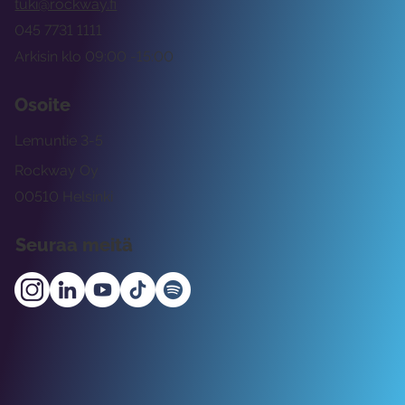
tuki@rockway.fi
045 7731 1111
Arkisin klo 09:00 -15:00
Osoite
Lemuntie 3-5
Rockway Oy
00510 Helsinki
Seuraa meitä