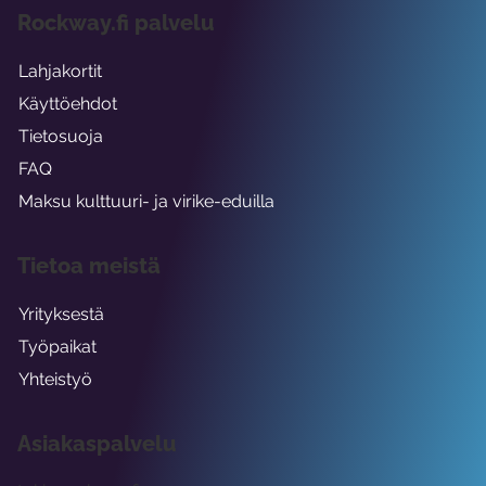
Rockway.fi palvelu
Lahjakortit
Käyttöehdot
Tietosuoja
FAQ
Maksu kulttuuri- ja virike-eduilla
Tietoa meistä
Yrityksestä
Työpaikat
Yhteistyö
Asiakaspalvelu