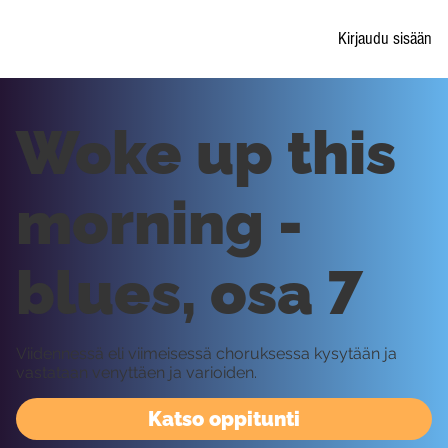
Kirjaudu sisään
Woke up this
morning -
blues, osa 7
Viidennessä eli viimeisessä choruksessa kysytään ja
vastataan venyttäen ja varioiden.
Katso oppitunti