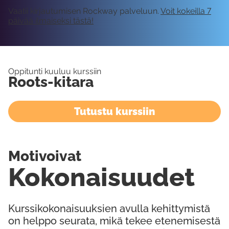
Vaatii kirjautumisen Rockway palveluun.
Voit kokeilla 7
päivää ilmaiseksi tästä!
Oppitunti kuuluu kurssiin
Roots-kitara
Tutustu kurssiin
Motivoivat
Kokonaisuudet
Kurssikokonaisuuksien avulla kehittymistä
on helppo seurata, mikä tekee etenemisestä