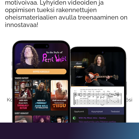
motivoivaa. Lyhyiden videoiden ja
oppimisen tueksi rakennettujen
oheismateriaalien avulla treenaaminen on
innostavaa!
Kokeile Ilmaiseksi
Kokeilemalla ilmaiseksi saat koko sisältömme käyttöösi
viikon ajaksi.