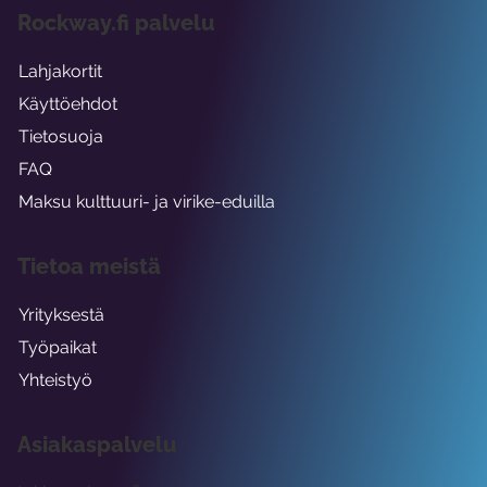
Rockway.fi palvelu
Lahjakortit
Käyttöehdot
Tietosuoja
FAQ
Maksu kulttuuri- ja virike-eduilla
Tietoa meistä
Yrityksestä
Työpaikat
Yhteistyö
Asiakaspalvelu