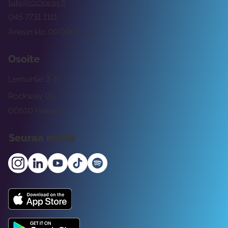
tuki@rockway.fi
045 7731 1111
Arkisin klo 09:00 -15:00
Osoite
Lemuntie 3-5
Rockway Oy
00510 Helsinki
Seuraa meitä