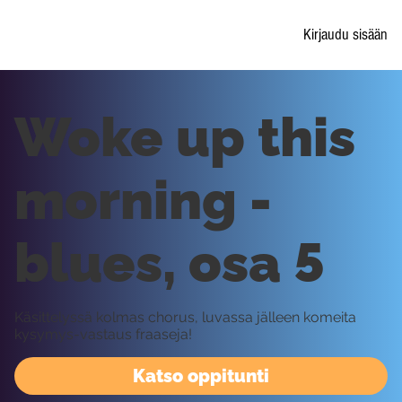
Kirjaudu sisään
Woke up this
morning -
blues, osa 5
Käsittelyssä kolmas chorus, luvassa jälleen komeita
kysymys-vastaus fraaseja!
Katso oppitunti