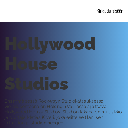
Kirjaudu sisään
Hollywood
House
Studios
Ensimmäisessä Rockwayn Studiokatsauksessa
vierailukohteena on Helsingin Vallilassa sijaitseva
Hollywood House Studios. Studion takana on muusikko
ja tuottaja Matias Kiiveri, joka esittelee tilan, sen
laitteiston ja studion hengen.