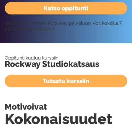
Katso oppitunti
Vaatii kirjautumisen Rockway palveluun.
Voit kokeilla 7
päivää ilmaiseksi tästä!
Oppitunti kuuluu kurssiin
Rockway Studiokatsaus
Tutustu kurssiin
Motivoivat
Kokonaisuudet