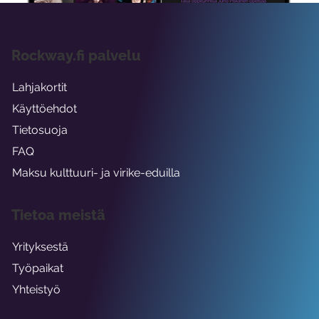
Rockway.fi palvelu
Lahjakortit
Käyttöehdot
Tietosuoja
FAQ
Maksu kulttuuri- ja virike-eduilla
Tietoa meistä
Yrityksestä
Työpaikat
Yhteistyö