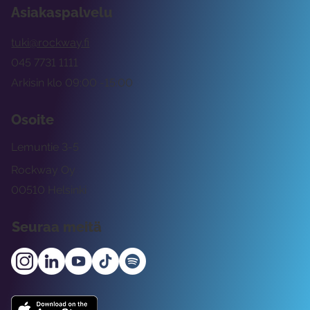
Asiakaspalvelu
tuki@rockway.fi
045 7731 1111
Arkisin klo 09:00 -15:00
Osoite
Lemuntie 3-5
Rockway Oy
00510 Helsinki
Seuraa meitä