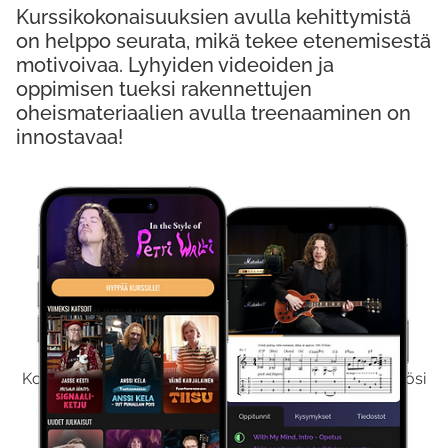
Kurssikokonaisuuksien avulla kehittymistä
on helppo seurata, mikä tekee etenemisestä
motivoivaa. Lyhyiden videoiden ja
oppimisen tueksi rakennettujen
oheismateriaalien avulla treenaaminen on
innostavaa!
Kokeile Ilmaiseksi
Kokeilemalla ilmaiseksi saat koko sisältömme käyttöösi
viikon ajaksi.