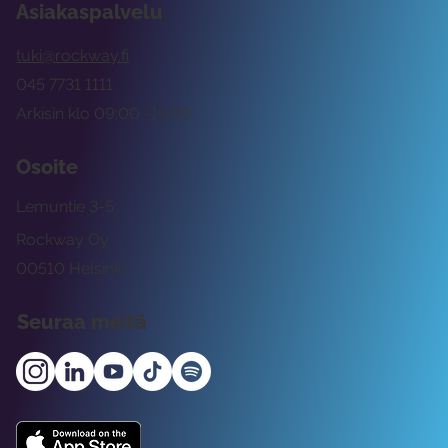
Asiakaspalvelu
tuki@rockway.fi
045 7731 1111
Arkisin klo 09:00 -15:00
Osoite
Lemuntie 3-5
Rockway Oy
00510 Helsinki
Seuraa meitä