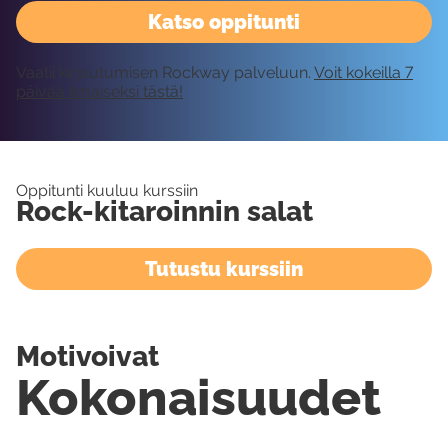
Katso oppitunti
Vaatii kirjautumisen Rockway palveluun.
Voit kokeilla 7
päivää ilmaiseksi tästä!
Oppitunti kuuluu kurssiin
Rock-kitaroinnin salat
Tutustu kurssiin
Motivoivat
Kokonaisuudet