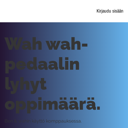
Kirjaudu sisään
Wah wah-
pedaalin
lyhyt
oppimäärä.
Ben & wahin käyttö komppauksessa.