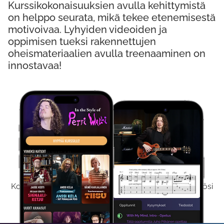
Kurssikokonaisuuksien avulla kehittymistä
on helppo seurata, mikä tekee etenemisestä
motivoivaa. Lyhyiden videoiden ja
oppimisen tueksi rakennettujen
oheismateriaalien avulla treenaaminen on
innostavaa!
Kokeile Ilmaiseksi
Kokeilemalla ilmaiseksi saat koko sisältömme käyttöösi
viikon ajaksi.