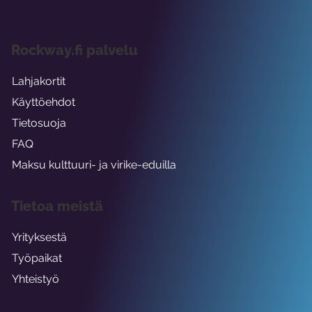
Rockway.fi palvelu
Lahjakortit
Käyttöehdot
Tietosuoja
FAQ
Maksu kulttuuri- ja virike-eduilla
Tietoa meistä
Yrityksestä
Työpaikat
Yhteistyö