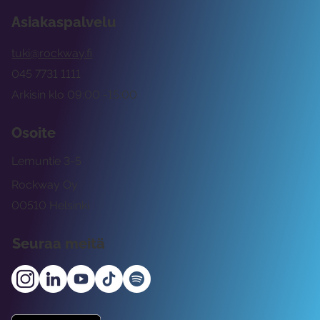
Asiakaspalvelu
tuki@rockway.fi
045 7731 1111
Arkisin klo 09:00 -15:00
Osoite
Lemuntie 3-5
Rockway Oy
00510 Helsinki
Seuraa meitä