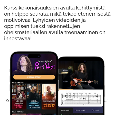
Kurssikokonaisuuksien avulla kehittymistä
on helppo seurata, mikä tekee etenemisestä
motivoivaa. Lyhyiden videoiden ja
oppimisen tueksi rakennettujen
oheismateriaalien avulla treenaaminen on
innostavaa!
Kokeile Ilmaiseksi
Kokeilemalla ilmaiseksi saat koko sisältömme käyttöösi
viikon ajaksi.