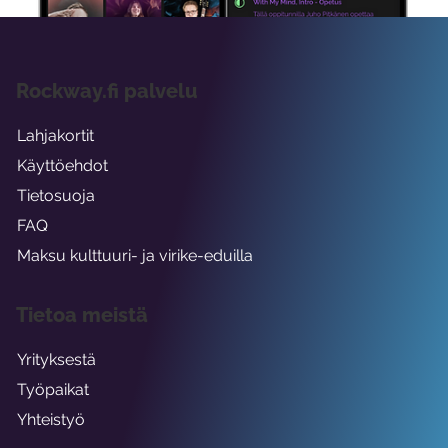
Rockway.fi palvelu
Lahjakortit
Käyttöehdot
Tietosuoja
FAQ
Maksu kulttuuri- ja virike-eduilla
Tietoa meistä
Yrityksestä
Työpaikat
Yhteistyö