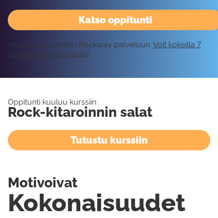
Katso oppitunti
Vaatii kirjautumisen Rockway palveluun.
Voit kokeilla 7
päivää ilmaiseksi tästä!
Oppitunti kuuluu kurssiin
Rock-kitaroinnin salat
Tutustu kurssiin
Motivoivat
Kokonaisuudet