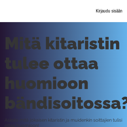
Kirjaudu sisään
Mitä kitaristin
tulee ottaa
huomioon
bändisoitossa
Asioita mitä jokaisen kitaristin ja muidenkin soittajien tulisi
ottaa huomioon!