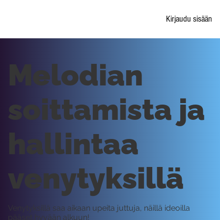
Kirjaudu sisään
Melodian
soittamista ja
hallintaa
venytyksillä
Venytyksillä saa aikaan upeita juttuja, näillä ideoilla
pääset hyvään alkuun!