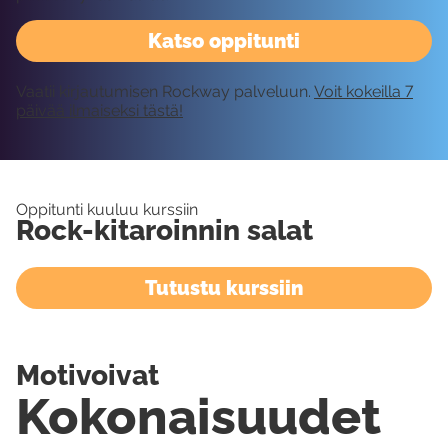
Katso oppitunti
Vaatii kirjautumisen Rockway palveluun.
Voit kokeilla 7
päivää ilmaiseksi tästä!
Oppitunti kuuluu kurssiin
Rock-kitaroinnin salat
Tutustu kurssiin
Motivoivat
Kokonaisuudet