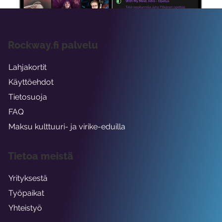
Rockway.fi palvelu
Lahjakortit
Käyttöehdot
Tietosuoja
FAQ
Maksu kulttuuri- ja virike-eduilla
Tietoa meistä
Yrityksestä
Työpaikat
Yhteistyö