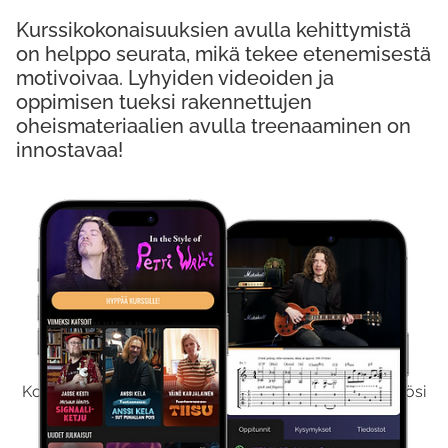
Kurssikokonaisuuksien avulla kehittymistä
on helppo seurata, mikä tekee etenemisestä
motivoivaa. Lyhyiden videoiden ja
oppimisen tueksi rakennettujen
oheismateriaalien avulla treenaaminen on
innostavaa!
Kokeile Ilmaiseksi
Kokeilemalla ilmaiseksi saat koko sisältömme käyttöösi
viikon ajaksi.