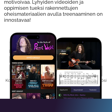
motivoivaa. Lyhyiden videoiden ja
oppimisen tueksi rakennettujen
oheismateriaalien avulla treenaaminen on
innostavaa!
Kokeile Ilmaiseksi
Kokeilemalla ilmaiseksi saat koko sisältömme käyttöösi
viikon ajaksi.