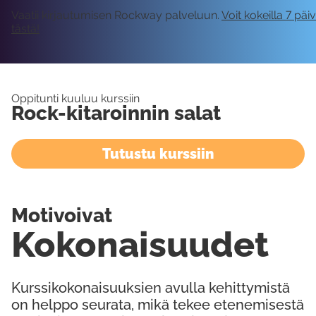
Vaatii kirjautumisen Rockway palveluun.
Voit kokeilla 7 päi
tästä!
Oppitunti kuuluu kurssiin
Rock-kitaroinnin salat
Tutustu kurssiin
Motivoivat
Kokonaisuudet
Kurssikokonaisuuksien avulla kehittymistä
on helppo seurata, mikä tekee etenemisestä