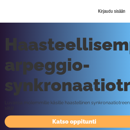
Kirjaudu sisään
Haasteellisem
arpeggio-
synkronaatiot
Luvassa molemmille käsille haastellinen synkronaatiotreeni.
siitä!
Katso oppitunti