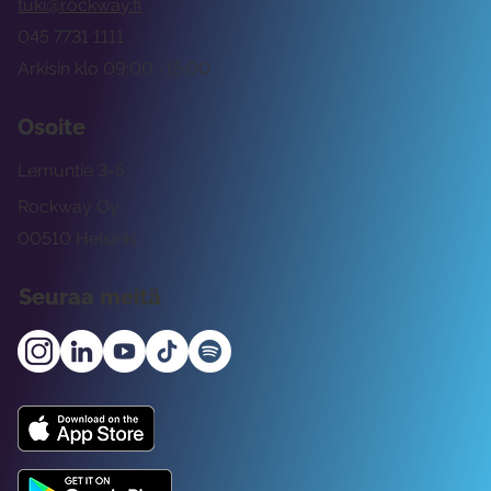
tuki@rockway.fi
045 7731 1111
Arkisin klo 09:00 -15:00
Osoite
Lemuntie 3-5
Rockway Oy
00510 Helsinki
Seuraa meitä