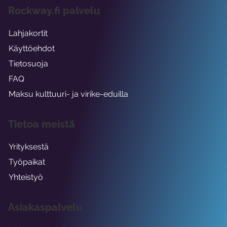
Rockway.fi palvelu
Lahjakortit
Käyttöehdot
Tietosuoja
FAQ
Maksu kulttuuri- ja virike-eduilla
Tietoa meistä
Yrityksestä
Työpaikat
Yhteistyö
Asiakaspalvelu