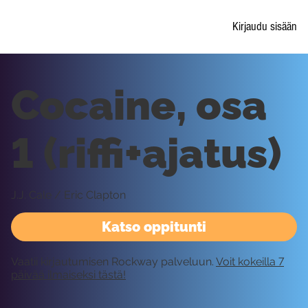
Kirjaudu sisään
Cocaine, osa
1 (riffi+ajatus)
J.J. Cale / Eric Clapton
Katso oppitunti
Vaatii kirjautumisen Rockway palveluun.
Voit kokeilla 7
päivää ilmaiseksi tästä!