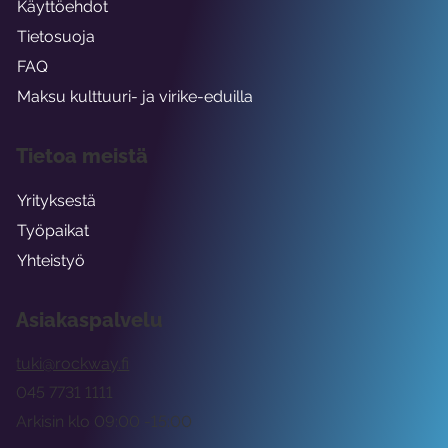
Käyttöehdot
Tietosuoja
FAQ
Maksu kulttuuri- ja virike-eduilla
Tietoa meistä
Yrityksestä
Työpaikat
Yhteistyö
Asiakaspalvelu
tuki@rockway.fi
045 7731 1111
Arkisin klo 09:00 -15:00