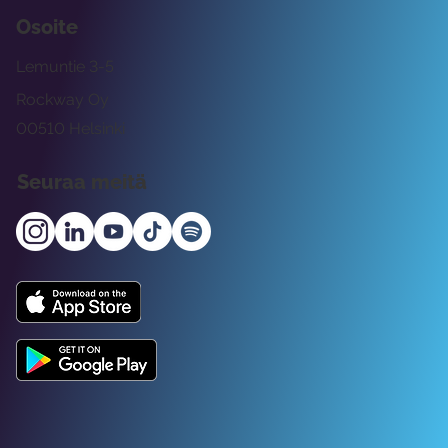
Osoite
Lemuntie 3-5
Rockway Oy
00510 Helsinki
Seuraa meitä