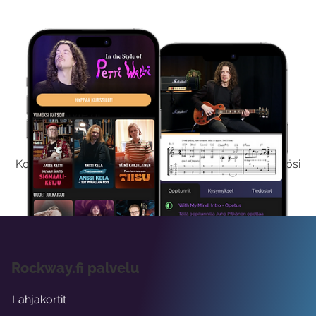
Kokeile Ilmaiseksi
Kokeilemalla ilmaiseksi saat koko sisältömme käyttöösi
viikon ajaksi.
Rockway.fi palvelu
Lahjakortit