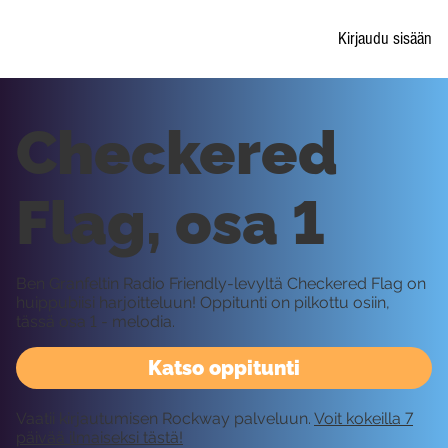
Kirjaudu sisään
Checkered
Flag, osa 1
Ben Granfeltin Radio Friendly-levyltä Checkered Flag on
huippubiisi harjoitteluun! Oppitunti on pilkottu osiin,
tässä osa 1 - melodia.
Katso oppitunti
Vaatii kirjautumisen Rockway palveluun.
Voit kokeilla 7
päivää ilmaiseksi tästä!