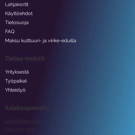
Lahjakortit
Käyttöehdot
Tietosuoja
FAQ
Maksu kulttuuri- ja virike-eduilla
Tietoa meistä
Yrityksestä
Työpaikat
Yhteistyö
Asiakaspalvelu
tuki@rockway.fi
045 7731 1111