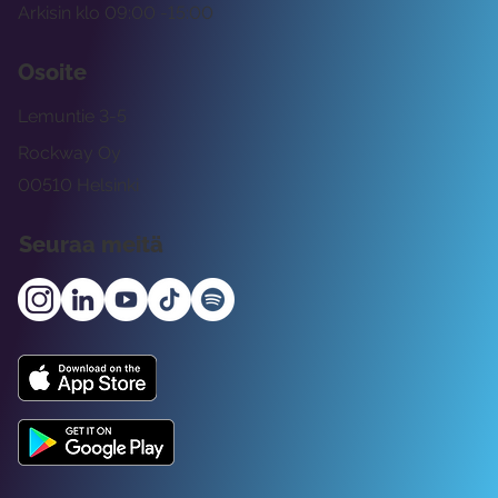
Arkisin klo 09:00 -15:00
Osoite
Lemuntie 3-5
Rockway Oy
00510 Helsinki
Seuraa meitä