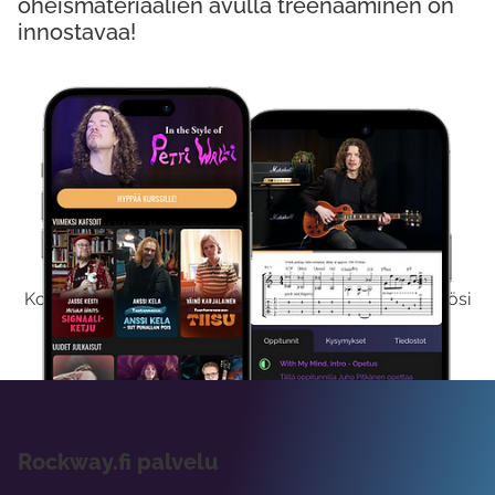
oheismateriaalien avulla treenaaminen on
innostavaa!
Kokeile Ilmaiseksi
Kokeilemalla ilmaiseksi saat koko sisältömme käyttöösi
viikon ajaksi.
Rockway.fi palvelu