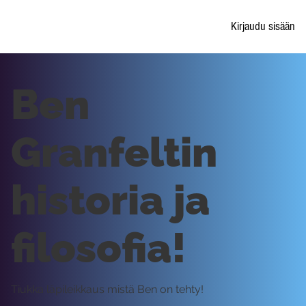
Kirjaudu sisään
Ben
Granfeltin
historia ja
filosofia!
Tiukka läpileikkaus mistä Ben on tehty!