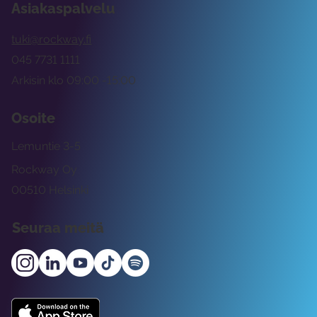
Asiakaspalvelu
tuki@rockway.fi
045 7731 1111
Arkisin klo 09:00 -15:00
Osoite
Lemuntie 3-5
Rockway Oy
00510 Helsinki
Seuraa meitä