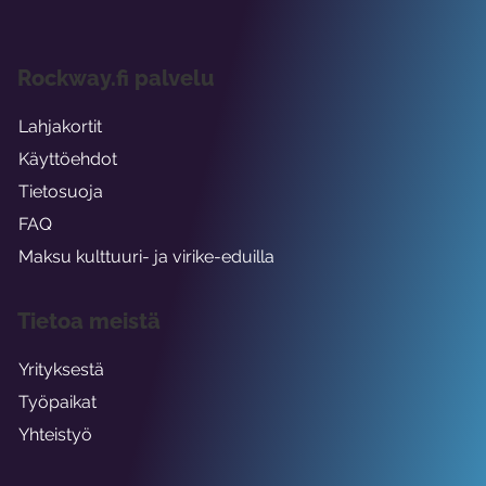
Rockway.fi palvelu
Lahjakortit
Käyttöehdot
Tietosuoja
FAQ
Maksu kulttuuri- ja virike-eduilla
Tietoa meistä
Yrityksestä
Työpaikat
Yhteistyö