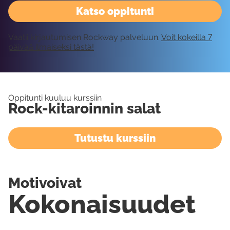
Katso oppitunti
Vaatii kirjautumisen Rockway palveluun.
Voit kokeilla 7
päivää ilmaiseksi tästä!
Oppitunti kuuluu kurssiin
Rock-kitaroinnin salat
Tutustu kurssiin
Motivoivat
Kokonaisuudet