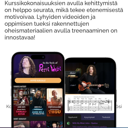
Kurssikokonaisuuksien avulla kehittymistä
on helppo seurata, mikä tekee etenemisestä
motivoivaa. Lyhyiden videoiden ja
oppimisen tueksi rakennettujen
oheismateriaalien avulla treenaaminen on
innostavaa!
Kokeile Ilmaiseksi
Kokeilemalla ilmaiseksi saat koko sisältömme käyttöösi
viikon ajaksi.