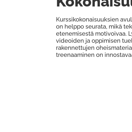
Kokonaisu
Kurssikokonaisuuksien avul
on helppo seurata, mikä te
etenemisestä motivoivaa. 
videoiden ja oppimisen tue
rakennettujen oheismateria
treenaaminen on innostava