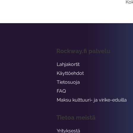
Kok
Rockway.fi palvelu
Lahjakortit
Käyttöehdot
Tietosuoja
FAQ
Maksu kulttuuri- ja virike-eduilla
Tietoa meistä
Yrityksestä