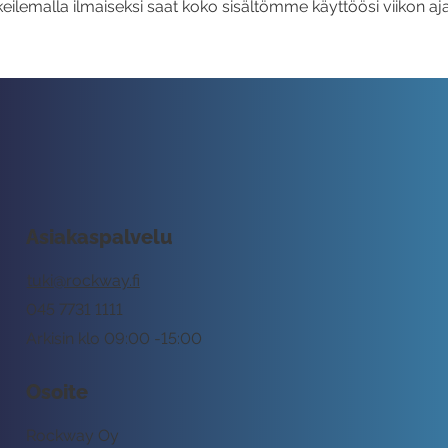
eilemalla ilmaiseksi saat koko sisältömme käyttöösi viikon aja
Asiakaspalvelu
tuki@rockway.fi
045 7731 1111
Arkisin klo 09:00 -15:00
Osoite
Rockway Oy