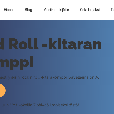
Hinnat
Blog
Musiikintekijöille
Osta lahjaksi
Ti
 Roll -kitaran
mppi
asti yleisin rock´n roll -kitarakomppi. Sävellajina on A.
eluun.
Voit kokeilla 7 päivää ilmaiseksi tästä!