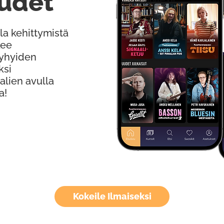
udet
la kehittymistä
kee
Lyhyiden
ksi
alien avulla
a!
Kokeile Ilmaiseksi