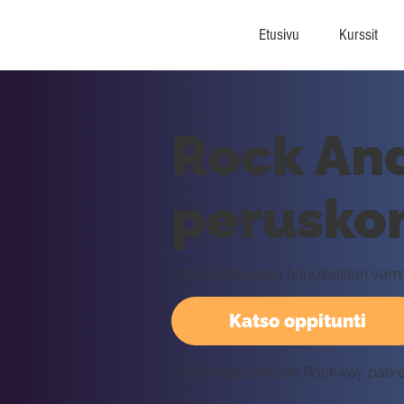
Etusivu
Kurssit
Rock And
perusko
Tällä oppitunnilla harjoitellaan varm
Katso oppitunti
Vaatii kirjautumisen Rockway palv