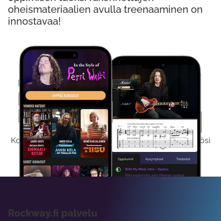
oheismateriaalien avulla treenaaminen on
innostavaa!
Kokeile Ilmaiseksi
Kokeilemalla ilmaiseksi saat koko sisältömme käyttöösi
viikon ajaksi.
Rockway.fi palvelu