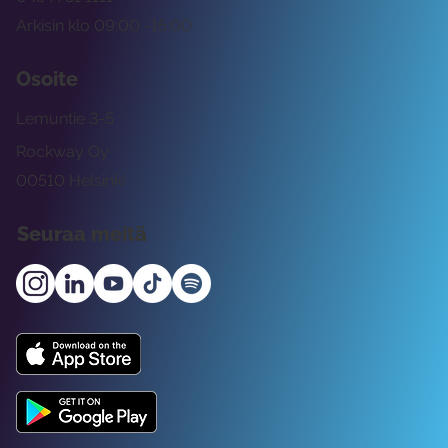
Arkisin klo 09:00 -15:00
Osoite
Lemuntie 3-5
Rockway Oy
00510 Helsinki
Seuraa meitä