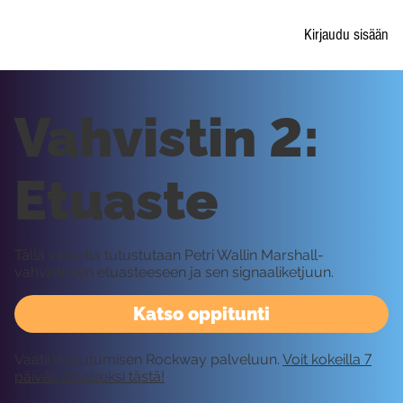
Kirjaudu sisään
Vahvistin 2:
Etuaste
Tällä videolla tutustutaan Petri Wallin Marshall-
vahvistimen etuasteeseen ja sen signaaliketjuun.
Katso oppitunti
Vaatii kirjautumisen Rockway palveluun.
Voit kokeilla 7
päivää ilmaiseksi tästä!