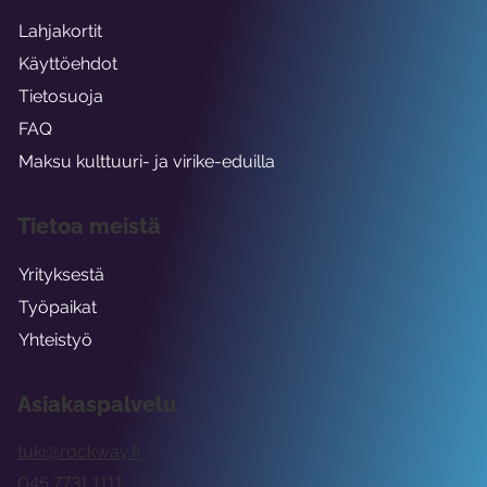
Lahjakortit
Käyttöehdot
Tietosuoja
FAQ
Maksu kulttuuri- ja virike-eduilla
Tietoa meistä
Yrityksestä
Työpaikat
Yhteistyö
Asiakaspalvelu
tuki@rockway.fi
045 7731 1111