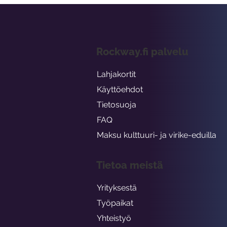
Rockway.fi palvelu
Lahjakortit
Käyttöehdot
Tietosuoja
FAQ
Maksu kulttuuri- ja virike-eduilla
Tietoa meistä
Yrityksestä
Työpaikat
Yhteistyö