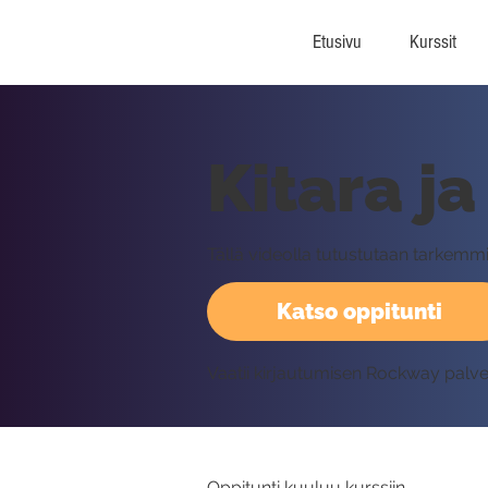
Etusivu
Kurssit
Kitara ja
Tällä videolla tutustutaan tarkemmin
Katso oppitunti
Vaatii kirjautumisen Rockway palv
Oppitunti kuuluu kurssiin