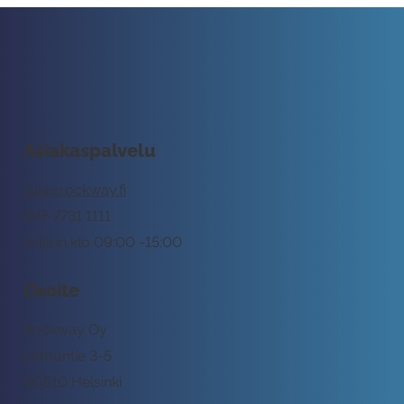
Asiakaspalvelu
tuki@rockway.fi
045 7731 1111
Arkisin klo 09:00 -15:00
Osoite
Rockway Oy
Lemuntie 3-5
00510 Helsinki