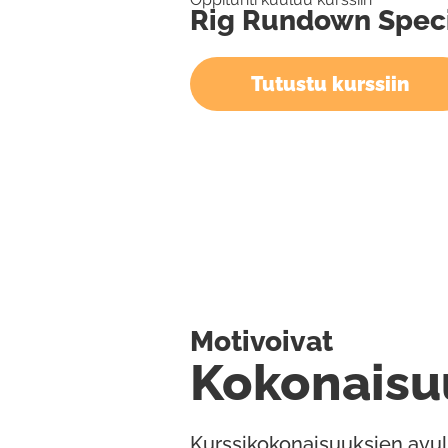
Rig Rundown Special
Tutustu kurssiin
Motivoivat
Kokonaisu
Kurssikokonaisuuksien avul