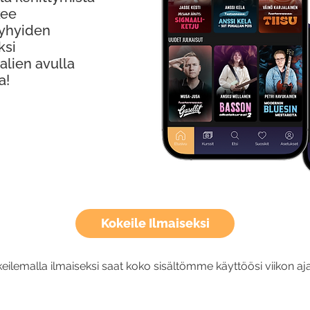
kee
Lyhyiden
ksi
alien avulla
a!
Kokeile Ilmaiseksi
eilemalla ilmaiseksi saat koko sisältömme käyttöösi viikon aja