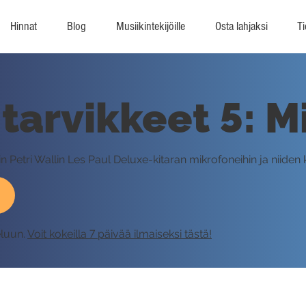
Hinnat
Blog
Musiikintekijöille
Osta lahjaksi
Ti
 tarvikkeet 5: M
 Petri Wallin Les Paul Deluxe-kitaran mikrofoneihin ja niiden 
eluun.
Voit kokeilla 7 päivää ilmaiseksi tästä!