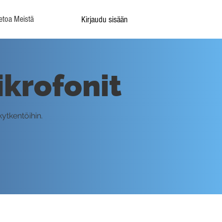
etoa Meistä
Kirjaudu sisään
ikrofonit
kytkentöihin.