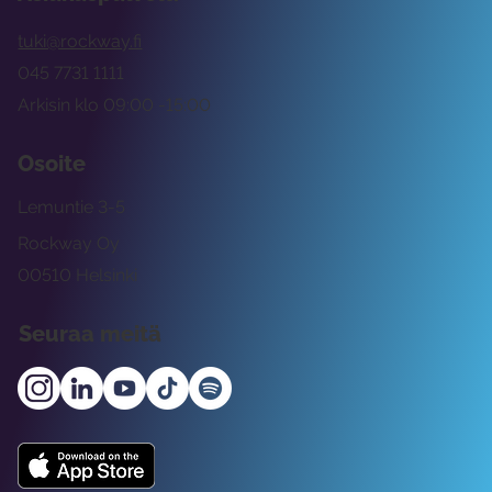
tuki@rockway.fi
045 7731 1111
Arkisin klo 09:00 -15:00
Osoite
Lemuntie 3-5
Rockway Oy
00510 Helsinki
Seuraa meitä