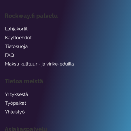
Rockway.fi palvelu
Lahjakortit
Käyttöehdot
Tietosuoja
FAQ
Maksu kulttuuri- ja virike-eduilla
Tietoa meistä
Yrityksestä
Työpaikat
Yhteistyö
Asiakaspalvelu