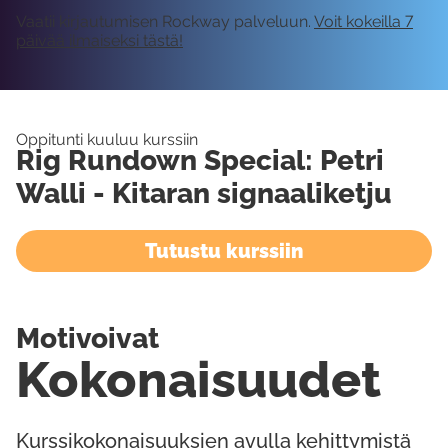
Vaatii kirjautumisen Rockway palveluun.
Voit kokeilla 7
päivää ilmaiseksi tästä!
Oppitunti kuuluu kurssiin
Rig Rundown Special: Petri
Walli - Kitaran signaaliketju
Tutustu kurssiin
Motivoivat
Kokonaisuudet
Kurssikokonaisuuksien avulla kehittymistä