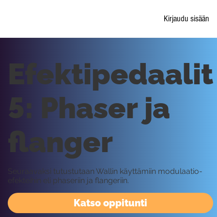
Kirjaudu sisään
Efektipedaalit
5: Phaser ja
flanger
Seuraavaksi tutustutaan Wallin käyttämiin modulaatio-
efekteihin eli phaseriin ja flangeriin.
Katso oppitunti