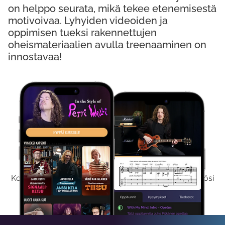
on helppo seurata, mikä tekee etenemisestä
motivoivaa. Lyhyiden videoiden ja
oppimisen tueksi rakennettujen
oheismateriaalien avulla treenaaminen on
innostavaa!
Kokeile Ilmaiseksi
Kokeilemalla ilmaiseksi saat koko sisältömme käyttöösi
viikon ajaksi.