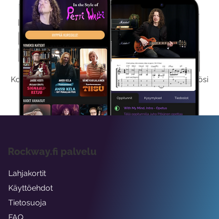
Kokeile Ilmaiseksi
Kokeilemalla ilmaiseksi saat koko sisältömme käyttöösi
viikon ajaksi.
Rockway.fi palvelu
Lahjakortit
Käyttöehdot
Tietosuoja
FAQ