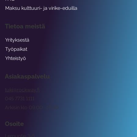
Maksu kulttuuri- ja virike-eduilla
Tietoa meistä
Yrityksestä
Työpaikat
Yhteistyö
Asiakaspalvelu
tuki@rockway.fi
045 7731 1111
Arkisin klo 09:00 -15:00
Osoite
Lemuntie 3-5