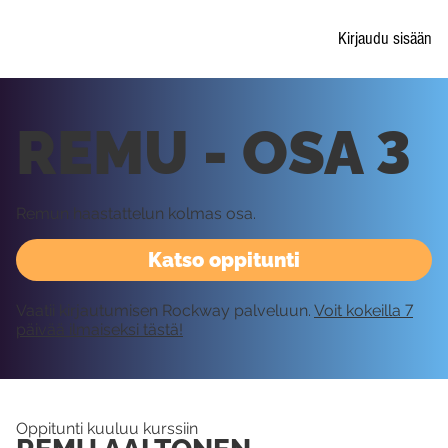
Kirjaudu sisään
REMU - OSA 3
Remun haastattelun kolmas osa.
Katso oppitunti
Vaatii kirjautumisen Rockway palveluun.
Voit kokeilla 7
päivää ilmaiseksi tästä!
Oppitunti kuuluu kurssiin