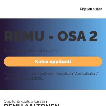
Kirjaudu sisään
REMU - OSA 2
Remun haastattelun toinen osa.
Katso oppitunti
Vaatii kirjautumisen Rockway palveluun.
Voit kokeilla 7
päivää ilmaiseksi tästä!
Oppitunti kuuluu kurssiin