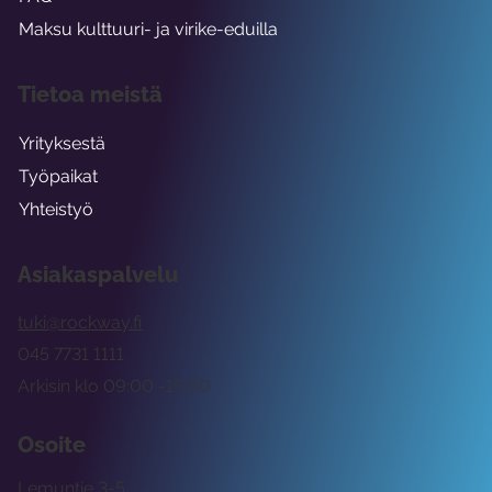
Maksu kulttuuri- ja virike-eduilla
Tietoa meistä
Yrityksestä
Työpaikat
Yhteistyö
Asiakaspalvelu
tuki@rockway.fi
045 7731 1111
Arkisin klo 09:00 -15:00
Osoite
Lemuntie 3-5