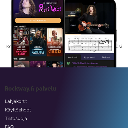
Kokeile Ilmaiseksi
Kokeilemalla ilmaiseksi saat koko sisältömme käyttöösi
viikon ajaksi.
Rockway.fi palvelu
Lahjakortit
Käyttöehdot
Tietosuoja
FAQ