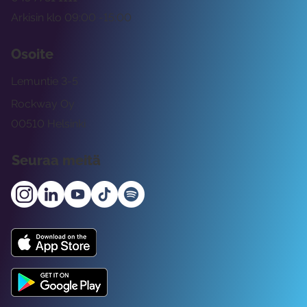
Arkisin klo 09:00 -15:00
Osoite
Lemuntie 3-5
Rockway Oy
00510 Helsinki
Seuraa meitä