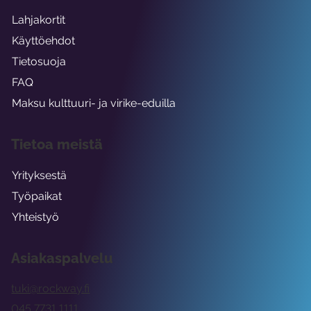
Lahjakortit
Käyttöehdot
Tietosuoja
FAQ
Maksu kulttuuri- ja virike-eduilla
Tietoa meistä
Yrityksestä
Työpaikat
Yhteistyö
Asiakaspalvelu
tuki@rockway.fi
045 7731 1111