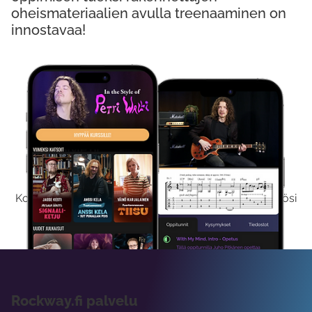
oheismateriaalien avulla treenaaminen on
innostavaa!
Kokeile Ilmaiseksi
Kokeilemalla ilmaiseksi saat koko sisältömme käyttöösi
viikon ajaksi.
Rockway.fi palvelu