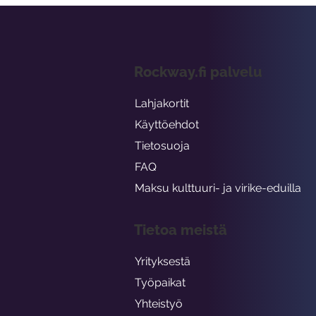
Rockway.fi palvelu
Lahjakortit
Käyttöehdot
Tietosuoja
FAQ
Maksu kulttuuri- ja virike-eduilla
Tietoa meistä
Yrityksestä
Työpaikat
Yhteistyö