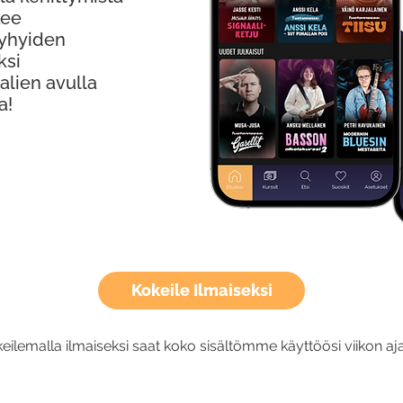
kee
Lyhyiden
ksi
alien avulla
a!
Kokeile Ilmaiseksi
eilemalla ilmaiseksi saat koko sisältömme käyttöösi viikon aja