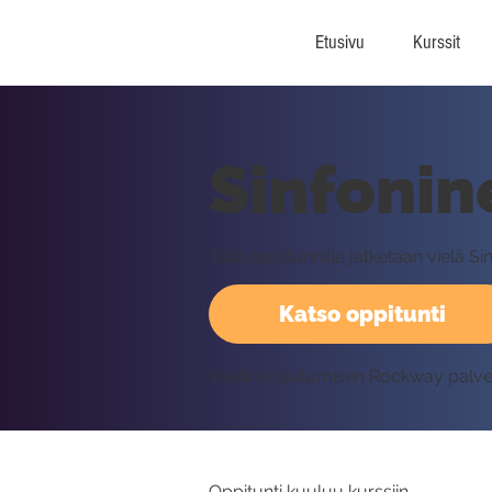
Etusivu
Kurssit
Sinfonin
Tällä oppitunnilla jatketaan vielä S
Katso oppitunti
Vaatii kirjautumisen Rockway palv
Oppitunti kuuluu kurssiin