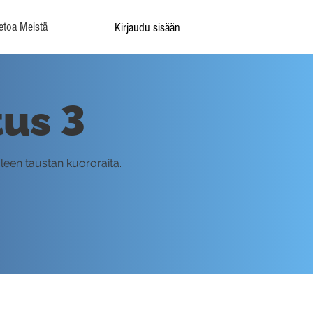
etoa Meistä
Kirjaudu sisään
tus 3
aleen taustan kuororaita.