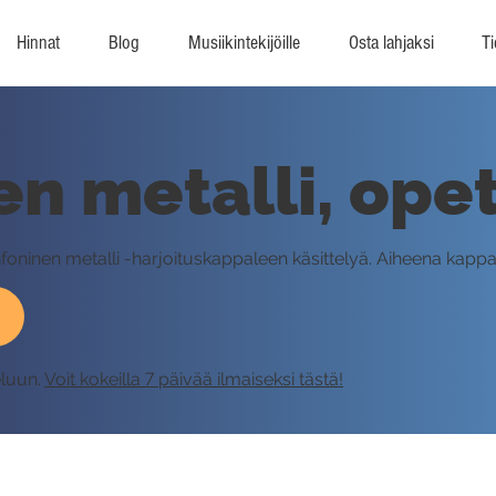
Hinnat
Blog
Musiikintekijöille
Osta lahjaksi
Ti
en metalli, ope
infoninen metalli -harjoituskappaleen käsittelyä. Aiheena kapp
eluun.
Voit kokeilla 7 päivää ilmaiseksi tästä!