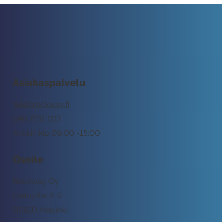
Asiakaspalvelu
tuki@rockway.fi
045 7731 1111
Arkisin klo 09:00 -15:00
Osoite
Rockway Oy
Lemuntie 3-5
00510 Helsinki