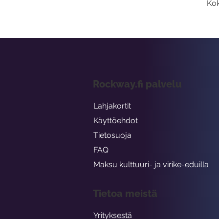
Kok
Rockway.fi palvelu
Lahjakortit
Käyttöehdot
Tietosuoja
FAQ
Maksu kulttuuri- ja virike-eduilla
Tietoa meistä
Yrityksestä