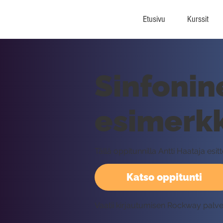
Etusivu
Kurssit
Sinfonin
esimerkk
Tällä oppitunnilla Antti Haataja esi
Katso oppitunti
Vaatii kirjautumisen Rockway palv