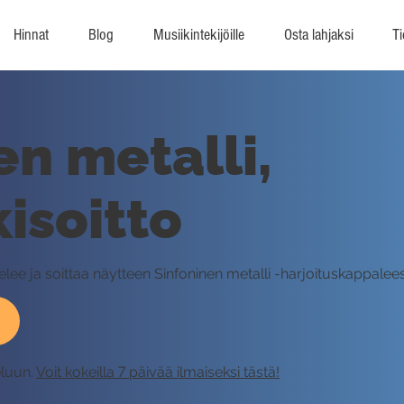
Hinnat
Blog
Musiikintekijöille
Osta lahjaksi
Ti
en metalli,
isoitto
ttelee ja soittaa näytteen Sinfoninen metalli -harjoituskappalees
eluun.
Voit kokeilla 7 päivää ilmaiseksi tästä!