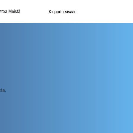
etoa Meistä
Kirjaudu sisään
ta.