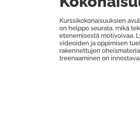
Kokonaisu
Kurssikokonaisuuksien avul
on helppo seurata, mikä te
etenemisestä motivoivaa. 
videoiden ja oppimisen tue
rakennettujen oheismateria
treenaaminen on innostava