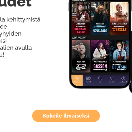
udet
la kehittymistä
kee
Lyhyiden
ksi
alien avulla
a!
Kokeile Ilmaiseksi