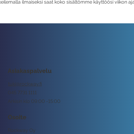
eilemalla ilmaiseksi saat koko sisältömme käyttöösi viikon aja
Asiakaspalvelu
tuki@rockway.fi
045 7731 1111
Arkisin klo 09:00 -15:00
Osoite
Rockway Oy