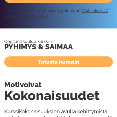
Vaatii kirjautumisen Rockway palveluun.
Voit kokeilla 7
päivää ilmaiseksi tästä!
Oppitunti kuuluu kurssiin
PYHIMYS & SAIMAA
Tutustu kurssiin
Motivoivat
Kokonaisuudet
Kurssikokonaisuuksien avulla kehittymistä