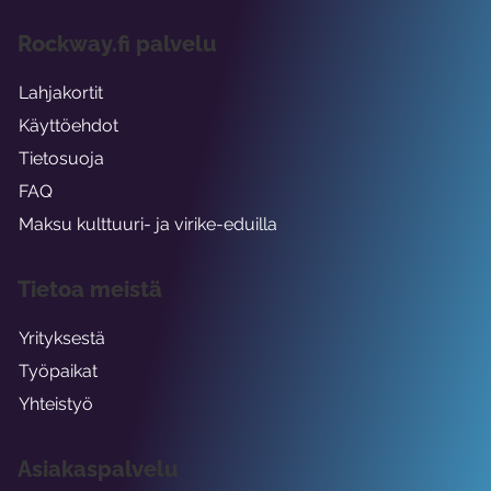
Rockway.fi palvelu
Lahjakortit
Käyttöehdot
Tietosuoja
FAQ
Maksu kulttuuri- ja virike-eduilla
Tietoa meistä
Yrityksestä
Työpaikat
Yhteistyö
Asiakaspalvelu