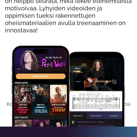
on helppo seurata, mikä tekee etenemisestä
motivoivaa. Lyhyiden videoiden ja
oppimisen tueksi rakennettujen
oheismateriaalien avulla treenaaminen on
innostavaa!
Kokeile Ilmaiseksi
Kokeilemalla ilmaiseksi saat koko sisältömme käyttöösi
viikon ajaksi.