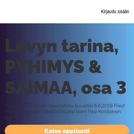
Kirjaudu sisään
Levyn tarina,
PYHIMYS &
SAIMAA, osa 3
Pyhimys & Saimaa -haastattelu kuvattiin 5.6.2019 Fried
Music -studiolla. Haastattelijana toimi Pasi Kostiainen.
Kolmas osa.
Katso oppitunti