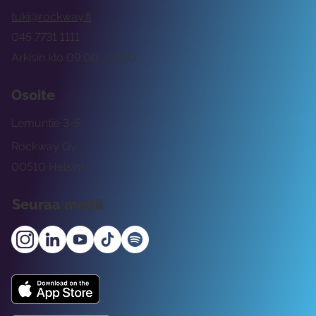
tuki@rockway.fi
045 7731 1111
Arkisin klo 09:00 -15:00
Osoite
Lemuntie 3-5
Rockway Oy
00510 Helsinki
Seuraa meitä