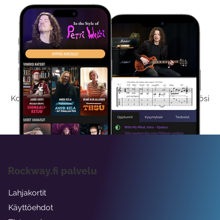
Kokeile Ilmaiseksi
Kokeilemalla ilmaiseksi saat koko sisältömme käyttöösi
viikon ajaksi.
Rockway.fi palvelu
Lahjakortit
Käyttöehdot