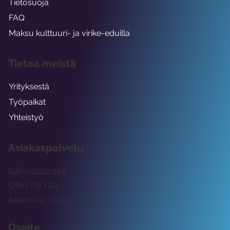
Tietosuoja
FAQ
Maksu kulttuuri- ja virike-eduilla
Tietoa meistä
Yrityksestä
Työpaikat
Yhteistyö
Asiakaspalvelu
tuki@rockway.fi
045 7731 1111
Arkisin klo 09:00 -15:00
Osoite