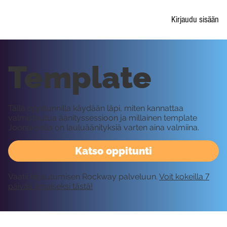
Kirjaudu sisään
Template
Tällä oppitunnilla käydään läpi, miten kannattaa
valmistautua äänityssessioon ja millainen template
Joonaksella on lauluäänityksiä varten aina valmiina.
Katso oppitunti
Vaatii kirjautumisen Rockway palveluun.
Voit kokeilla 7
päivää ilmaiseksi tästä!