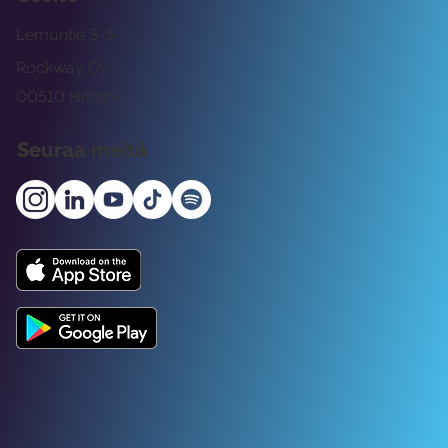
Lemuntie 3-5
Rockway Oy
00510 Helsinki
Seuraa meitä