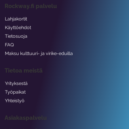
Rockway.fi palvelu
Lahjakortit
Käyttöehdot
Tietosuoja
FAQ
Maksu kulttuuri- ja virike-eduilla
Tietoa meistä
Yrityksestä
Työpaikat
Yhteistyö
Asiakaspalvelu