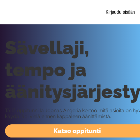
Kirjaudu sisään
Sävellaji,
tempo ja
äänitysjärjest
Tällä oppitunnilla Joonas Angeria kertoo mitä asioita on hy
käydä läpi vielä ennen kappaleen äänittämistä.
Katso oppitunti