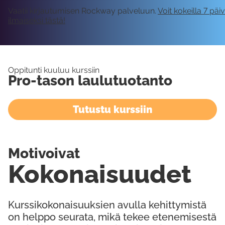
Vaatii kirjautumisen Rockway palveluun.
Voit kokeilla 7 päi
ilmaiseksi tästä!
Oppitunti kuuluu kurssiin
Pro-tason laulutuotanto
Tutustu kurssiin
Motivoivat
Kokonaisuudet
Kurssikokonaisuuksien avulla kehittymistä
on helppo seurata, mikä tekee etenemisestä