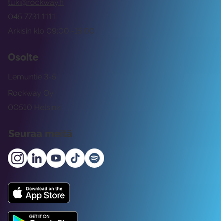
tuki@rockway.fi
045 7731 1111
Arkisin klo 09:00 -15:00
Osoite
Lemuntie 3-5
Rockway Oy
00510 Helsinki
Seuraa meitä