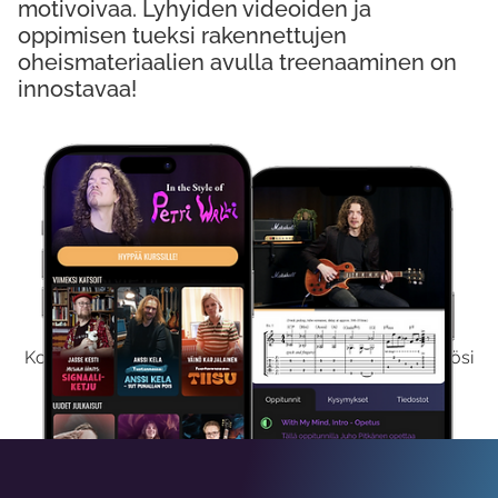
motivoivaa. Lyhyiden videoiden ja
oppimisen tueksi rakennettujen
oheismateriaalien avulla treenaaminen on
innostavaa!
Kokeile Ilmaiseksi
Kokeilemalla ilmaiseksi saat koko sisältömme käyttöösi
viikon ajaksi.