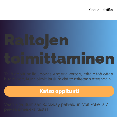
Kirjaudu sisään
Raitojen
toimittaminen
Tällä oppitunnilla Joonas Angeria kertoo, mitä pitää ottaa
huomioon, kun valmiit lauluraidat toimitetaan eteenpäin.
Katso oppitunti
Vaatii kirjautumisen Rockway palveluun.
Voit kokeilla 7
päivää ilmaiseksi tästä!