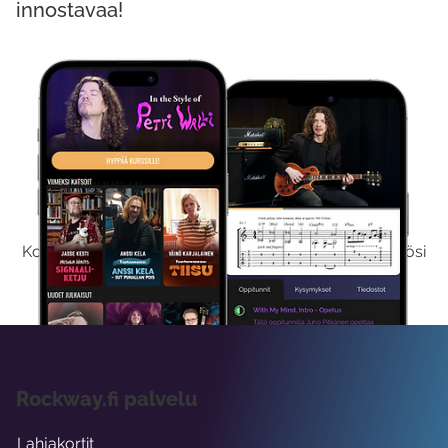
innostavaa!
Kokeile Ilmaiseksi
Kokeilemalla ilmaiseksi saat koko sisältömme käyttöösi
viikon ajaksi.
Rockway.fi palvelu
Lahjakortit