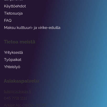
Käyttöehdot
Tietosuoja
FAQ
Maksu kulttuuri- ja virike-eduilla
Tietoa meistä
Yrityksestä
Työpaikat
Yhteistyö
Asiakaspalvelu
tuki@rockway.fi
045 7731 1111
Arkisin klo 09:00 -15:00