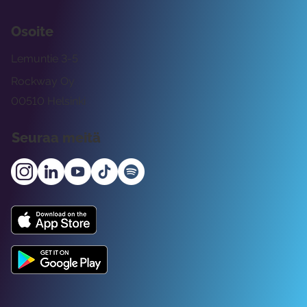
Osoite
Lemuntie 3-5
Rockway Oy
00510 Helsinki
Seuraa meitä