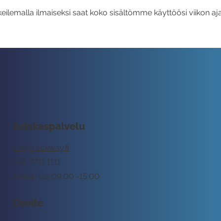
eilemalla ilmaiseksi saat koko sisältömme käyttöösi viikon aja
Asiakaspalvelu
tuki@rockway.fi
045 7731 1111
Arkisin klo 09:00 -15:00
Osoite