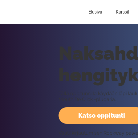
Etusivu
Kurssit
Naksahdu
hengityk
Tällä oppitunnilla käydään läpi la
Mouth De Click -plugaria.
Katso oppitunti
Vaatii kirjautumisen Rockway palv