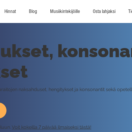
Hinnat
Blog
Musiikintekijöille
Osta lahjaksi
Ti
kset, konsonan
set
uluraitojen naksahduset, hengitykset ja konsonantit sekä opet
eluun.
Voit kokeilla 7 päivää ilmaiseksi tästä!