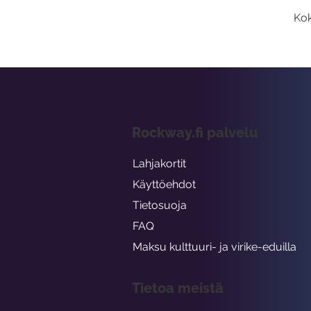
Kok
Rockway.fi palvelu
Lahjakortit
Käyttöehdot
Tietosuoja
FAQ
Maksu kulttuuri- ja virike-eduilla
Tietoa meistä