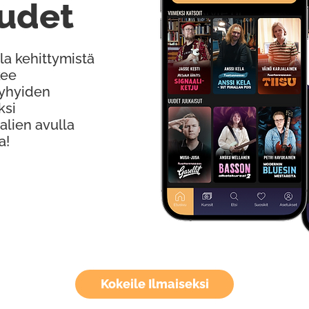
udet
la kehittymistä
kee
Lyhyiden
ksi
alien avulla
a!
Kokeile Ilmaiseksi