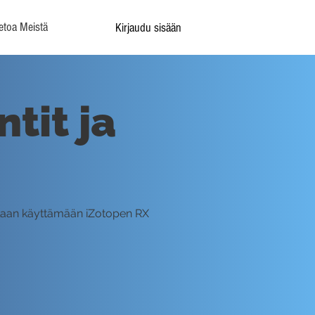
etoa Meistä
Kirjaudu sisään
tit ja
ellaan käyttämään iZotopen RX