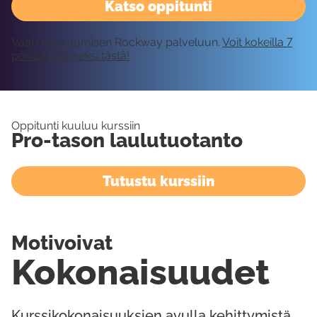
Katso oppitunti
Vaatii kirjautumisen Rockway palveluun.
Voit kokeilla 7
päivää ilmaiseksi tästä!
Oppitunti kuuluu kurssiin
Pro-tason laulutuotanto
Tutustu kurssiin
Motivoivat
Kokonaisuudet
Kurssikokonaisuuksien avulla kehittymistä