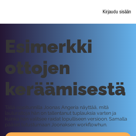
Kirjaudu sisään
Esimerkki
ottojen
keräämisestä
Tällä oppitunnilla Joonas Angeria näyttää, mitä
lauluraitoja hän on tallentanut tuplauksia varten ja
kuinka hän valitsee raidat lopulliseen versioon. Samalla
pääset tutustumaan Joonaksen workflowhun.