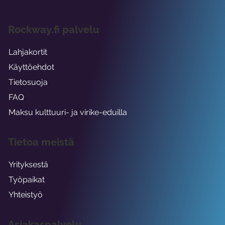
Rockway.fi palvelu
Lahjakortit
Käyttöehdot
Tietosuoja
FAQ
Maksu kulttuuri- ja virike-eduilla
Tietoa meistä
Yrityksestä
Työpaikat
Yhteistyö
Asiakaspalvelu