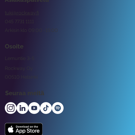
tuki@rockway.fi
045 7731 1111
Arkisin klo 09:00 -15:00
Osoite
Lemuntie 3-5
Rockway Oy
00510 Helsinki
Seuraa meitä