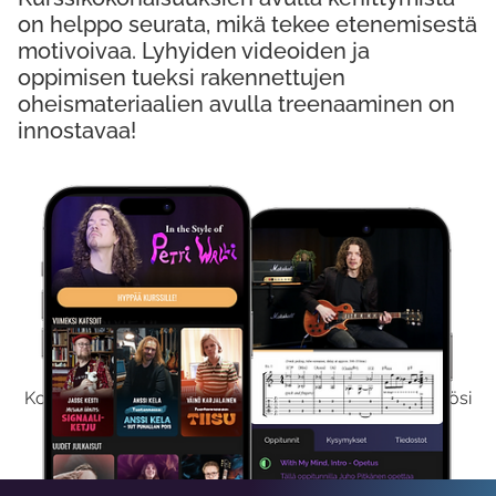
on helppo seurata, mikä tekee etenemisestä
motivoivaa. Lyhyiden videoiden ja
oppimisen tueksi rakennettujen
oheismateriaalien avulla treenaaminen on
innostavaa!
Kokeile Ilmaiseksi
Kokeilemalla ilmaiseksi saat koko sisältömme käyttöösi
viikon ajaksi.