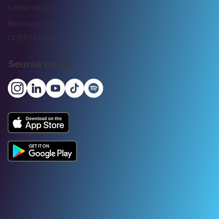
Lemuntie 3-5
Rockway Oy
00510 Helsinki
Seuraa meitä