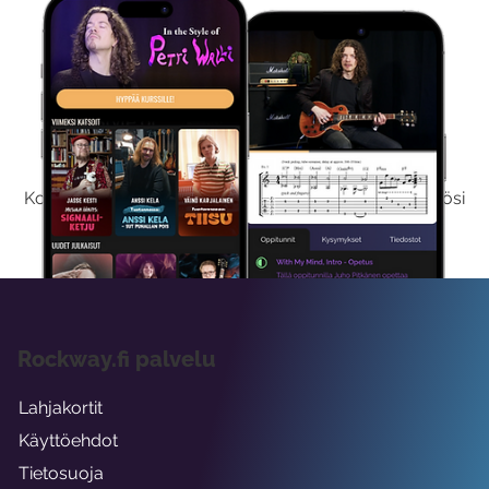
Kokeile Ilmaiseksi
Kokeilemalla ilmaiseksi saat koko sisältömme käyttöösi
viikon ajaksi.
Rockway.fi palvelu
Lahjakortit
Käyttöehdot
Tietosuoja