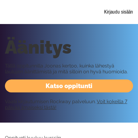
Kirjaudu sisään
Äänitys
Tällä oppitunnilla Joonas kertoo, kuinka lähestyä
laulujen äänittämistä ja mitä silloin on hyvä huomioida.
Katso oppitunti
Vaatii kirjautumisen Rockway palveluun.
Voit kokeilla 7
päivää ilmaiseksi tästä!
Oppitunti kuuluu kurssiin