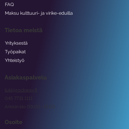
FAQ
Maksu kulttuuri- ja virike-eduilla
Tietoa meistä
Yrityksestä
Työpaikat
Yhteistyö
Asiakaspalvelu
tuki@rockway.fi
045 7731 1111
Arkisin klo 09:00 -15:00
Osoite