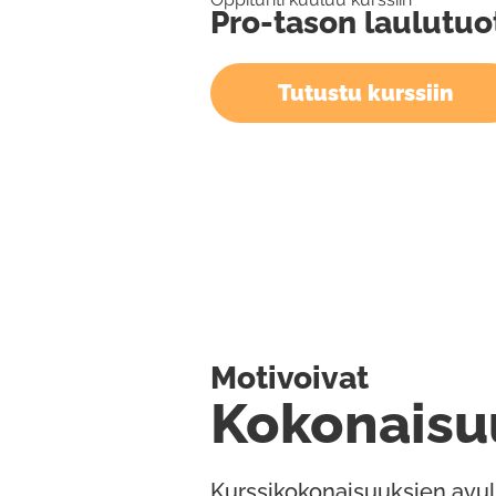
Pro-tason laulutuo
Tutustu kurssiin
Motivoivat
Kokonaisu
Kurssikokonaisuuksien avul