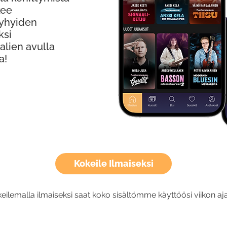
kee
Lyhyiden
ksi
alien avulla
a!
Kokeile Ilmaiseksi
eilemalla ilmaiseksi saat koko sisältömme käyttöösi viikon aja