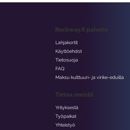
Rockway.fi palvelu
Lahjakortit
Käyttöehdot
Tietosuoja
FAQ
Maksu kulttuuri- ja virike-eduilla
Tietoa meistä
Yrityksestä
Työpaikat
Yhteistyö