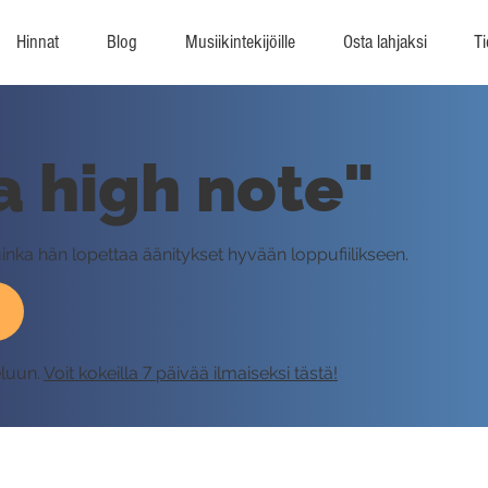
Hinnat
Blog
Musiikintekijöille
Osta lahjaksi
Ti
a high note"
uinka hän lopettaa äänitykset hyvään loppufiilikseen.
eluun.
Voit kokeilla 7 päivää ilmaiseksi tästä!