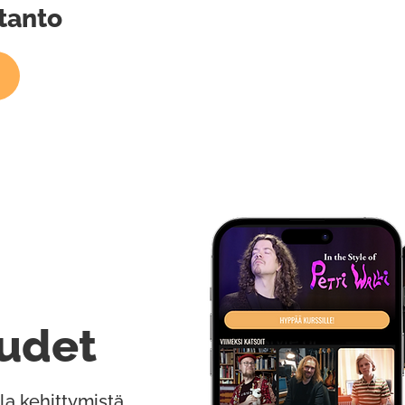
tanto
udet
la kehittymistä