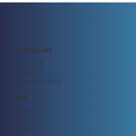
Asiakaspalvelu
tuki@rockway.fi
045 7731 1111
Arkisin klo 09:00 -15:00
Osoite
Rockway Oy
Lemuntie 3-5
00510 Helsinki