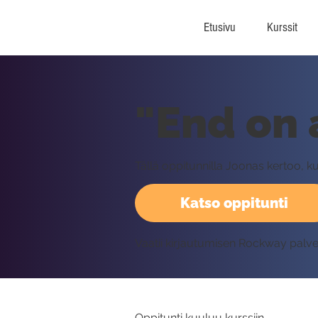
Etusivu
Kurssit
"End on 
Tällä oppitunnilla Joonas kertoo, k
Katso oppitunti
Vaatii kirjautumisen Rockway palv
Oppitunti kuuluu kurssiin