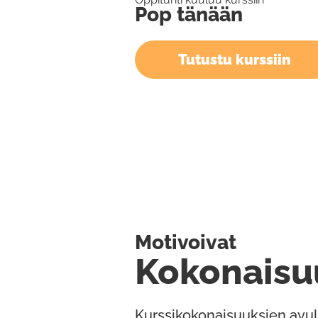
Pop tänään
Tutustu kurssiin
Motivoivat
Kokonaisu
Kurssikokonaisuuksien avul