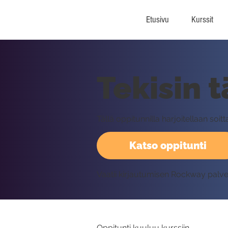
Etusivu
Kurssit
Tekisin 
Tällä oppitunnilla harjoitellaan s
Katso oppitunti
Vaatii kirjautumisen Rockway palv
Oppitunti kuuluu kurssiin