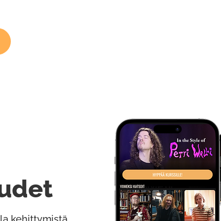
udet
la kehittymistä