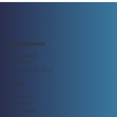
Asiakaspalvelu
tuki@rockway.fi
045 7731 1111
Arkisin klo 09:00 -15:00
Osoite
Rockway Oy
Lemuntie 3-5
00510 Helsinki