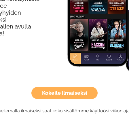
kee
Lyhyiden
ksi
alien avulla
a!
Kokeile Ilmaiseksi
eilemalla ilmaiseksi saat koko sisältömme käyttöösi viikon aja