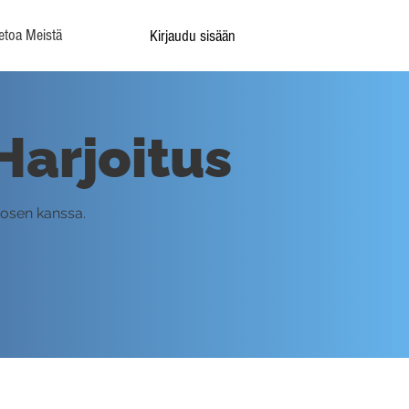
etoa Meistä
Kirjaudu sisään
Harjoitus
kosen kanssa.