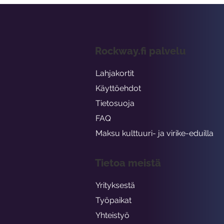
Rockway.fi palvelu
Lahjakortit
Käyttöehdot
Tietosuoja
FAQ
Maksu kulttuuri- ja virike-eduilla
Tietoa meistä
Yrityksestä
Työpaikat
Yhteistyö