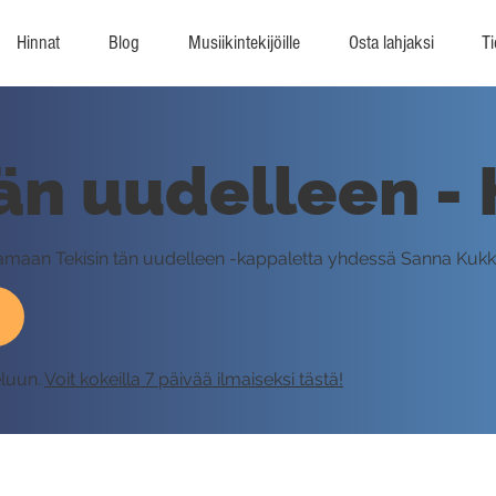
Hinnat
Blog
Musiikintekijöille
Osta lahjaksi
Ti
tän uudelleen - 
oittamaan Tekisin tän uudelleen -kappaletta yhdessä Sanna Kuk
eluun.
Voit kokeilla 7 päivää ilmaiseksi tästä!