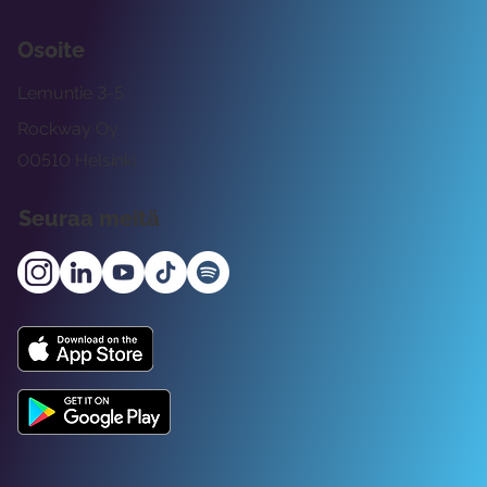
Osoite
Lemuntie 3-5
Rockway Oy
00510 Helsinki
Seuraa meitä