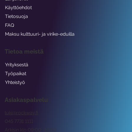
Käyttöehdot
Tietosuoja
FAQ
Maksu kulttuuri- ja virike-eduilla
Tietoa meistä
Yrityksestä
Työpaikat
Yhteistyö
Asiakaspalvelu
tuki@rockway.fi
045 7731 1111
Arkisin klo 09:00 -15:00