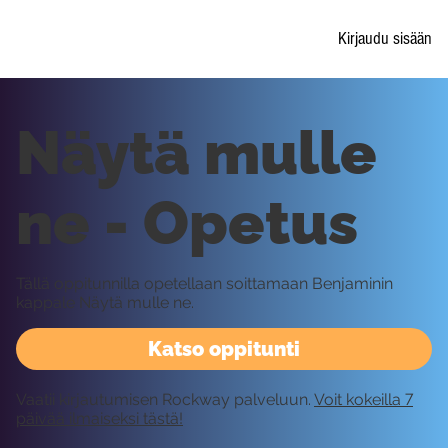
Kirjaudu sisään
Näytä mulle
ne - Opetus
Tällä oppitunnilla opetellaan soittamaan Benjaminin
kappale Näytä mulle ne.
Katso oppitunti
Vaatii kirjautumisen Rockway palveluun.
Voit kokeilla 7
päivää ilmaiseksi tästä!