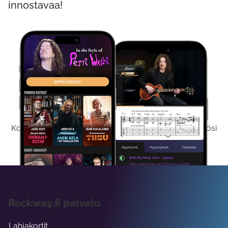
innostavaa!
Kokeile Ilmaiseksi
Kokeilemalla ilmaiseksi saat koko sisältömme käyttöösi
viikon ajaksi.
Rockway.fi palvelu
Lahjakortit