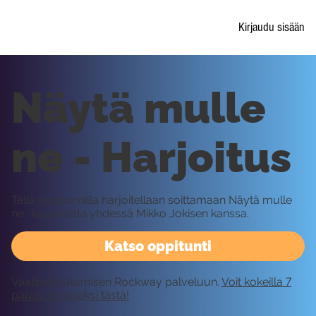
Kirjaudu sisään
Näytä mulle
ne - Harjoitus
Tällä oppitunnilla harjoitellaan soittamaan Näytä mulle
ne -kappaletta yhdessä Mikko Jokisen kanssa.
Katso oppitunti
Vaatii kirjautumisen Rockway palveluun.
Voit kokeilla 7
päivää ilmaiseksi tästä!