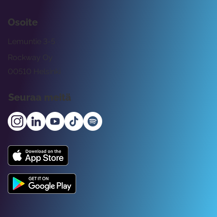
Osoite
Lemuntie 3-5
Rockway Oy
00510 Helsinki
Seuraa meitä