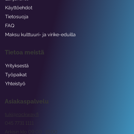
Käyttöehdot
Tietosuoja
FAQ
Maksu kulttuuri- ja virike-eduilla
Tietoa meistä
Yrityksestä
Työpaikat
Yhteistyö
Asiakaspalvelu
tuki@rockway.fi
045 7731 1111
Arkisin klo 09:00 -15:00