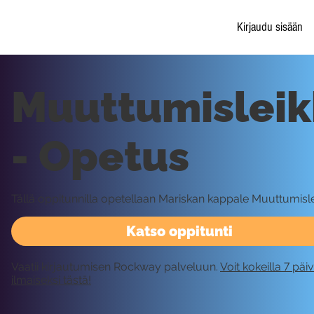
Kirjaudu sisään
Muuttumisleik
- Opetus
Tällä oppitunnilla opetellaan Mariskan kappale Muuttumislei
Katso oppitunti
Vaatii kirjautumisen Rockway palveluun.
Voit kokeilla 7 päi
ilmaiseksi tästä!