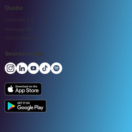
Osoite
Lemuntie 3-5
Rockway Oy
00510 Helsinki
Seuraa meitä