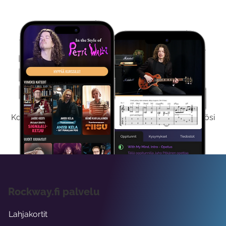
Kokeile Ilmaiseksi
Kokeilemalla ilmaiseksi saat koko sisältömme käyttöösi
viikon ajaksi.
Rockway.fi palvelu
Lahjakortit