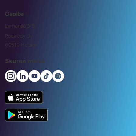
Osoite
Lemuntie 3-5
Rockway Oy
00510 Helsinki
Seuraa meitä