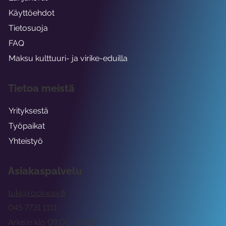
Käyttöehdot
Tietosuoja
FAQ
Maksu kulttuuri- ja virike-eduilla
Tietoa meistä
Yrityksestä
Työpaikat
Yhteistyö
Asiakaspalvelu
tuki@rockway.fi
045 7731 1111
Arkisin klo 09:00 -15:00