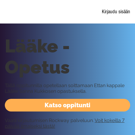
Kirjaudu sisään
Lääke -
Opetus
Tällä oppitunnilla opetellaan soittamaan Ettan kappale
Lääke Sanna Kukkosen opastuksella.
Katso oppitunti
Vaatii kirjautumisen Rockway palveluun.
Voit kokeilla 7
päivää ilmaiseksi tästä!