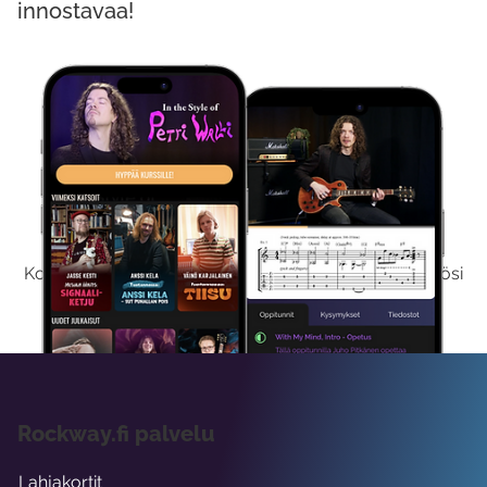
innostavaa!
Kokeile Ilmaiseksi
Kokeilemalla ilmaiseksi saat koko sisältömme käyttöösi
viikon ajaksi.
Rockway.fi palvelu
Lahjakortit