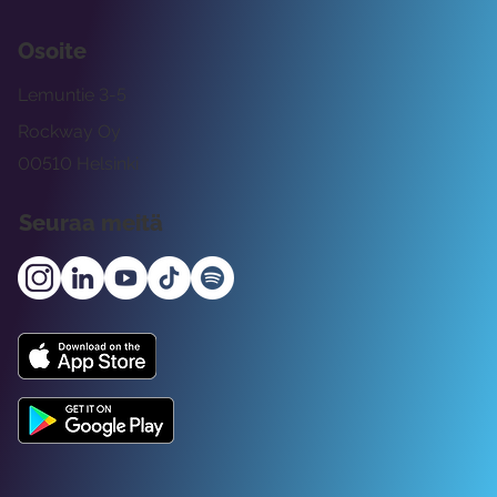
Osoite
Lemuntie 3-5
Rockway Oy
00510 Helsinki
Seuraa meitä