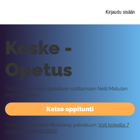
Kirjaudu sisään
Koske -
Opetus
Tällä oppitunnilla opetellaan soittamaan Nelli Matulan
kappale Koske.
Katso oppitunti
Vaatii kirjautumisen Rockway palveluun.
Voit kokeilla 7
päivää ilmaiseksi tästä!