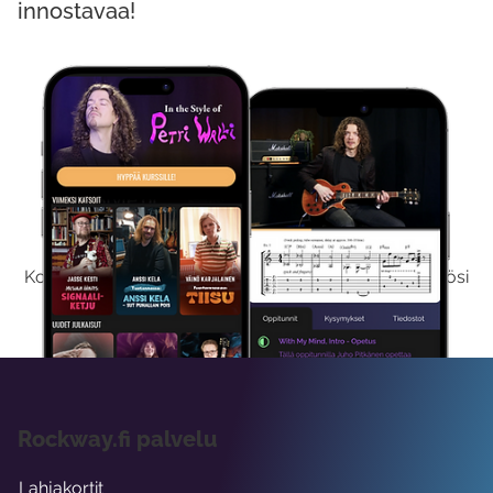
innostavaa!
Kokeile Ilmaiseksi
Kokeilemalla ilmaiseksi saat koko sisältömme käyttöösi
viikon ajaksi.
Rockway.fi palvelu
Lahjakortit