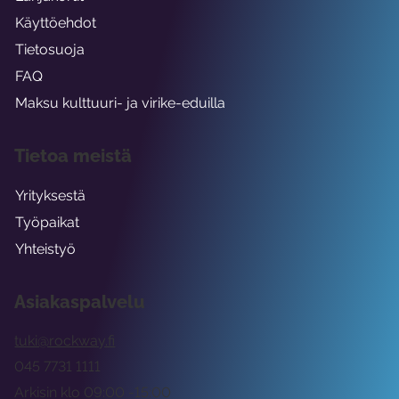
Käyttöehdot
Tietosuoja
FAQ
Maksu kulttuuri- ja virike-eduilla
Tietoa meistä
Yrityksestä
Työpaikat
Yhteistyö
Asiakaspalvelu
tuki@rockway.fi
045 7731 1111
Arkisin klo 09:00 -15:00