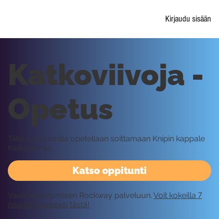
Kirjaudu sisään
Katkoviivoja -
Opetus
Tällä oppitunnilla opetellaan soittamaan Knipin kappale
Katkoviivoja.
Katso oppitunti
Vaatii kirjautumisen Rockway palveluun.
Voit kokeilla 7
päivää ilmaiseksi tästä!