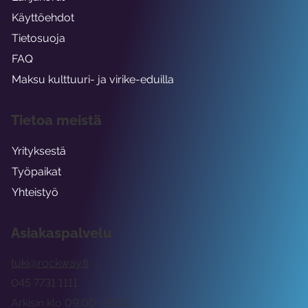
Käyttöehdot
Tietosuoja
FAQ
Maksu kulttuuri- ja virike-eduilla
Tietoa meistä
Yrityksestä
Työpaikat
Yhteistyö
Asiakaspalvelu
tuki@rockway.fi
045 7731 1111
Arkisin klo 09:00 -15:00