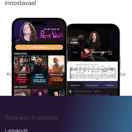
innostavaa!
Kokeile Ilmaiseksi
Kokeilemalla ilmaiseksi saat koko sisältömme käyttöösi
viikon ajaksi.
Rockway.fi palvelu
Lahjakortit