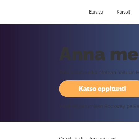
Etusivu
Kurssit
Anna me
Tällä oppitunnilla otetaan haltuun
Katso oppitunti
Vaatii kirjautumisen Rockway palv
Oppitunti kuuluu kurssiin