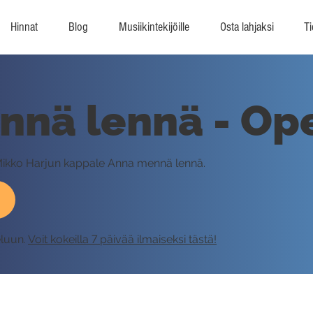
Hinnat
Blog
Musiikintekijöille
Osta lahjaksi
Ti
nnä lennä - Op
 Mikko Harjun kappale Anna mennä lennä.
eluun.
Voit kokeilla 7 päivää ilmaiseksi tästä!