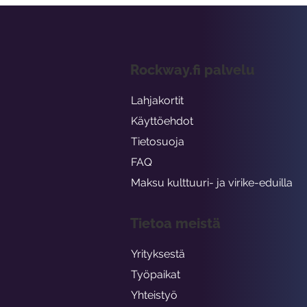
Rockway.fi palvelu
Lahjakortit
Käyttöehdot
Tietosuoja
FAQ
Maksu kulttuuri- ja virike-eduilla
Tietoa meistä
Yrityksestä
Työpaikat
Yhteistyö