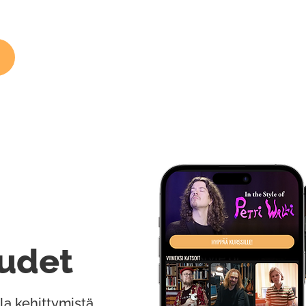
udet
la kehittymistä