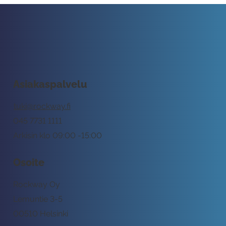
Asiakaspalvelu
tuki@rockway.fi
045 7731 1111
Arkisin klo 09:00 -15:00
Osoite
Rockway Oy
Lemuntie 3-5
00510 Helsinki