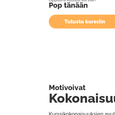
Pop tänään
Tutustu kurssiin
Motivoivat
Kokonaisu
Kurssikokonaisuuksien avul