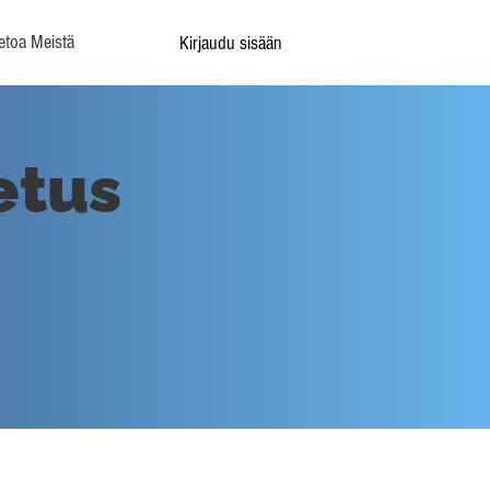
etoa Meistä
Kirjaudu sisään
etus