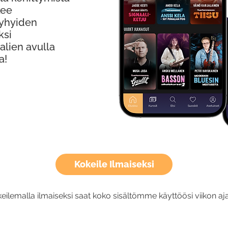
kee
Lyhyiden
ksi
alien avulla
a!
Kokeile Ilmaiseksi
eilemalla ilmaiseksi saat koko sisältömme käyttöösi viikon aja