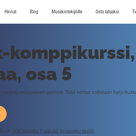
Hinnat
Blog
Musiikintekijöille
Osta lahjaksi
Ti
-komppikurssi,
aa, osa 5
 harjoituskappaleen parissa. Tällä kertaa soitetaan harjoitu
eluun.
Voit kokeilla 7 päivää ilmaiseksi tästä!