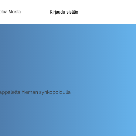
etoa Meistä
Kirjaudu sisään
skappaletta hieman synkopoidulla