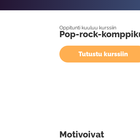
Oppitunti kuuluu kurssiin
Pop-rock-komppiku
Tutustu kurssiin
Motivoivat