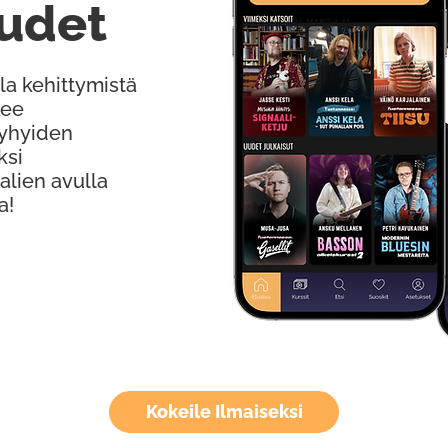
udet
la kehittymistä
kee
Lyhyiden
ksi
alien avulla
a!
Kokeile Ilmaiseksi