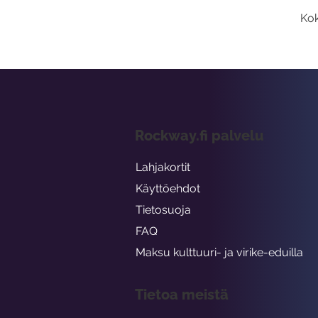
Kok
Rockway.fi palvelu
Lahjakortit
Käyttöehdot
Tietosuoja
FAQ
Maksu kulttuuri- ja virike-eduilla
Tietoa meistä