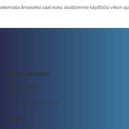
eilemalla ilmaiseksi saat koko sisältömme käyttöösi viikon aja
Asiakaspalvelu
tuki@rockway.fi
045 7731 1111
Arkisin klo 09:00 -15:00
Osoite