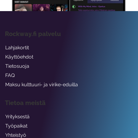
Rockway.fi palvelu
Lahjakortit
Käyttöehdot
Tietosuoja
FAQ
Maksu kulttuuri- ja virike-eduilla
Tietoa meistä
Yrityksestä
Työpaikat
Yhteistyö