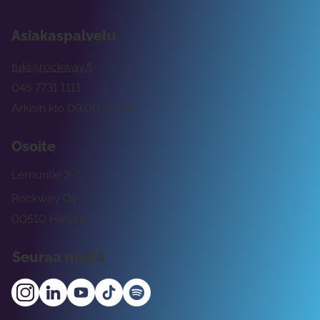
Asiakaspalvelu
tuki@rockway.fi
045 7731 1111
Arkisin klo 09:00 -15:00
Osoite
Lemuntie 3-5
Rockway Oy
00510 Helsinki
Seuraa meitä