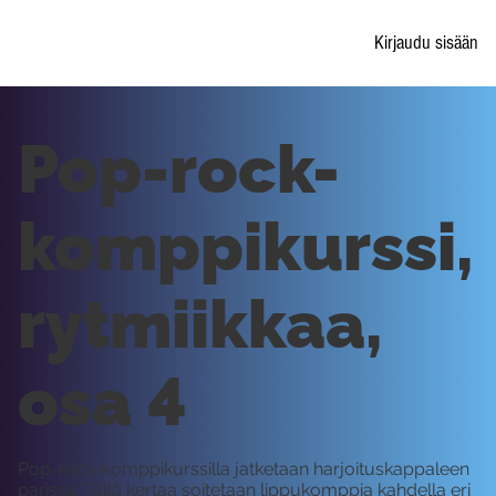
Kirjaudu sisään
Pop-rock-
komppikurssi,
rytmiikkaa,
osa 4
Pop-rock-komppikurssilla jatketaan harjoituskappaleen
parissa. Tällä kertaa soitetaan lippukomppia kahdella eri