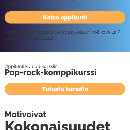
variaatiolla.
Katso oppitunti
Vaatii kirjautumisen Rockway palveluun.
Voit kokeilla 7
päivää ilmaiseksi tästä!
Oppitunti kuuluu kurssiin
Pop-rock-komppikurssi
Tutustu kurssiin
Motivoivat
Kokonaisuudet