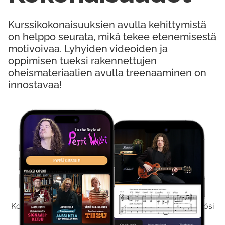
Kurssikokonaisuuksien avulla kehittymistä
on helppo seurata, mikä tekee etenemisestä
motivoivaa. Lyhyiden videoiden ja
oppimisen tueksi rakennettujen
oheismateriaalien avulla treenaaminen on
innostavaa!
Kokeile Ilmaiseksi
Kokeilemalla ilmaiseksi saat koko sisältömme käyttöösi
viikon ajaksi.