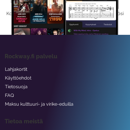
Kokeilemalla ilmaiseksi saat koko sisältömme käyttöösi
viikon ajaksi.
Rockway.fi palvelu
Lahjakortit
Käyttöehdot
Tietosuoja
FAQ
Maksu kulttuuri- ja virike-eduilla
Tietoa meistä