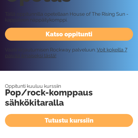
Tällä oppitunnilla opetellaan House of The Rising Sun -
kappaleen näppäilykomppi.
Katso oppitunti
Vaatii kirjautumisen Rockway palveluun.
Voit kokeilla 7
päivää ilmaiseksi tästä!
Oppitunti kuuluu kurssiin
Pop/rock-komppaus
sähkökitaralla
Tutustu kurssiin