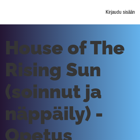
Kirjaudu sisään
House of The
Rising Sun
(soinnut ja
näppäily) -
Opetus