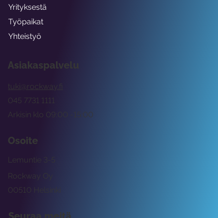
Yrityksestä
Työpaikat
Yhteistyö
Asiakaspalvelu
tuki@rockway.fi
045 7731 1111
Arkisin klo 09:00 -15:00
Osoite
Lemuntie 3-5
Rockway Oy
00510 Helsinki
Seuraa meitä