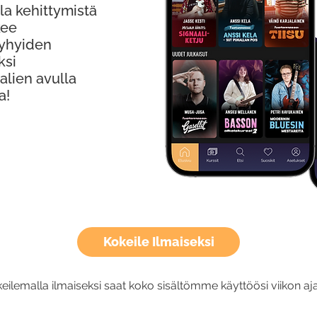
la kehittymistä
kee
Lyhyiden
ksi
alien avulla
a!
Kokeile Ilmaiseksi
eilemalla ilmaiseksi saat koko sisältömme käyttöösi viikon aja