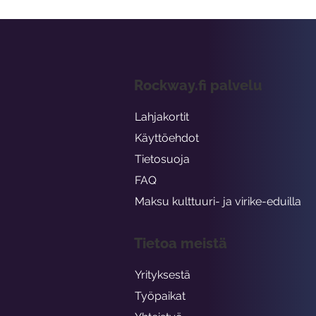
Rockway.fi palvelu
Lahjakortit
Käyttöehdot
Tietosuoja
FAQ
Maksu kulttuuri- ja virike-eduilla
Tietoa meistä
Yrityksestä
Työpaikat