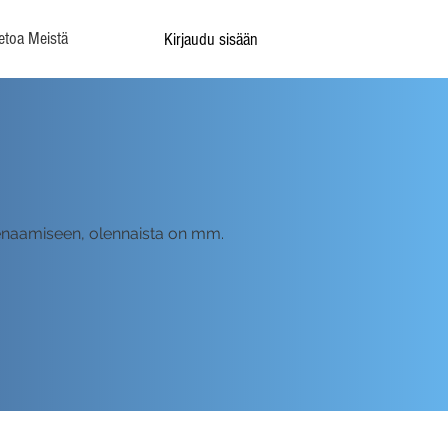
etoa Meistä
Kirjaudu sisään
treenaamiseen, olennaista on mm.