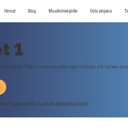
Hinnat
Blog
Musiikintekijöille
Osta lahjaksi
Ti
t 1
aasteellisia. Tällä tunnilla käydään läpi vinkkejä ylä-äänien 
eluun.
Voit kokeilla 7 päivää ilmaiseksi tästä!