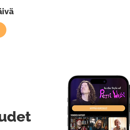
äivä
udet