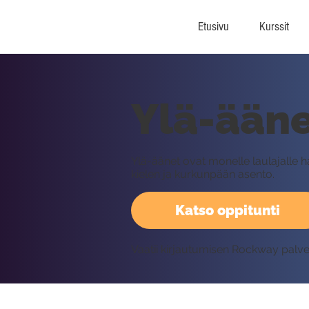
Etusivu
Kurssit
Ylä-ääne
Ylä-äänet ovat monelle laulajalle h
kielen ja kurkunpään asento.
Katso oppitunti
Vaatii kirjautumisen Rockway palv