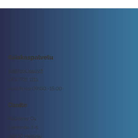
Asiakaspalvelu
tuki@rockway.fi
045 7731 1111
Arkisin klo 09:00 -15:00
Osoite
Rockway Oy
Lemuntie 3-5
00510 Helsinki