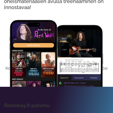
oheismateriaalien avulla treenaaminen on
innostavaa!
Kokeile Ilmaiseksi
Kokeilemalla ilmaiseksi saat koko sisältömme käyttöösi
viikon ajaksi.
Rockway.fi palvelu