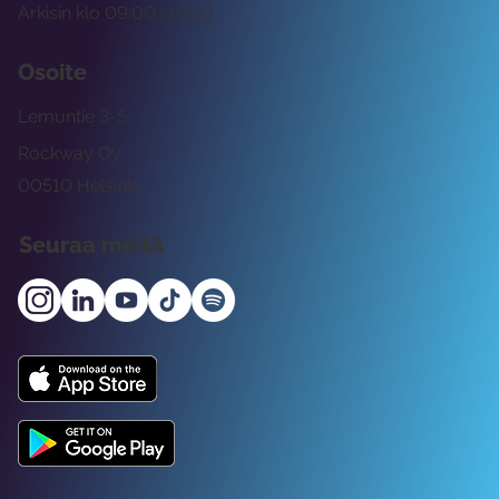
Arkisin klo 09:00 -15:00
Osoite
Lemuntie 3-5
Rockway Oy
00510 Helsinki
Seuraa meitä