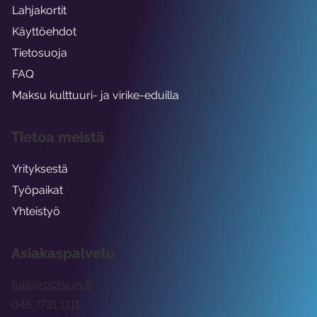
Lahjakortit
Käyttöehdot
Tietosuoja
FAQ
Maksu kulttuuri- ja virike-eduilla
Tietoa meistä
Yrityksestä
Työpaikat
Yhteistyö
Asiakaspalvelu
tuki@rockway.fi
045 7731 1111