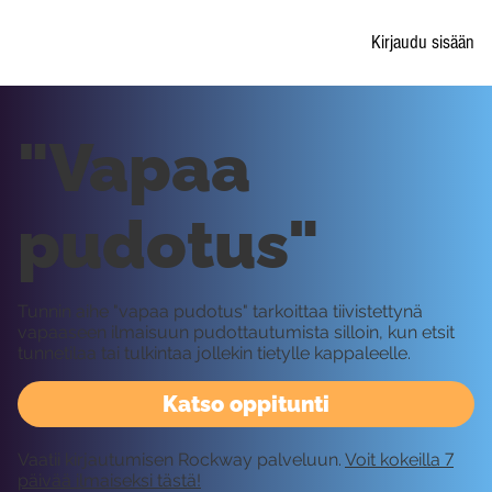
Kirjaudu sisään
"Vapaa
pudotus"
Tunnin aihe "vapaa pudotus" tarkoittaa tiivistettynä
vapaaseen ilmaisuun pudottautumista silloin, kun etsit
tunnetilaa tai tulkintaa jollekin tietylle kappaleelle.
Katso oppitunti
Vaatii kirjautumisen Rockway palveluun.
Voit kokeilla 7
päivää ilmaiseksi tästä!